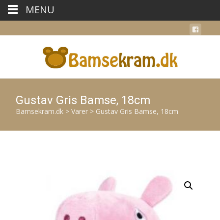
MENU
Gustav Gris Bamse, 18cm
Bamsekram.dk
>
Varer
>
Gustav Gris Bamse, 18cm