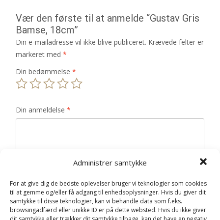
Vær den første til at anmelde “Gustav Gris
Bamse, 18cm”
Din e-mailadresse vil ikke blive publiceret.
Krævede felter er
markeret med
*
Din bedømmelse
*
Din anmeldelse
*
Administrer samtykke
Navn
*
For at give dig de bedste oplevelser bruger vi teknologier som cookies
E-mail
*
til at gemme og/eller få adgang til enhedsoplysninger. Hvis du giver dit
samtykke til disse teknologier, kan vi behandle data som f.eks.
browsingadfærd eller unikke ID'er på dette websted. Hvis du ikke giver
Gem mit navn, mail og websted i denne browser til
dit samtykke eller trækker dit samtykke tilbage, kan det have en negativ