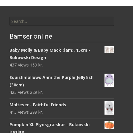
Search
for:
Bamser online
Baby Molly & Baby Mack (lam), 15cm -
Bukowski Design
437 Views
159
kr.
Squishmallows Anni the Purple Jellyfish
(30cm)
423 Views
229
kr.
Malteser - Faithful Friends
413 Views
299
kr.
Pumpkin XL Plydsgræskar - Bukowski
Design