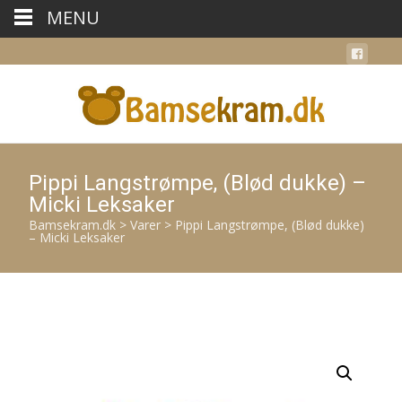
MENU
Pippi Langstrømpe, (Blød dukke) –
Micki Leksaker
Bamsekram.dk
>
Varer
>
Pippi Langstrømpe, (Blød dukke)
– Micki Leksaker