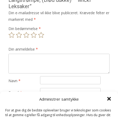
Leksaker”
Din e-mailadresse vil ikke blive publiceret.
Krævede felter er
markeret med
*
Din bedømmelse
*
Din anmeldelse
*
Navn
*
E-mail
*
Administrer samtykke
Gem mit navn, mail og websted i denne browser til
næste gang jeg kommenterer.
For at give dig de bedste oplevelser bruger vi teknologier som cookies
til at gemme og/eller få adgang til enhedsoplysninger. Hvis du giver dit