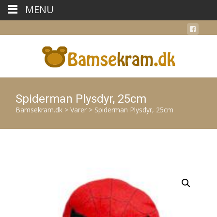
MENU
Spiderman Plysdyr, 25cm
Bamsekram.dk
>
Varer
>
Spiderman Plysdyr, 25cm