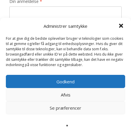
Din anmeldelse
*
Administrer samtykke
Navn
*
For at give dig de bedste oplevelser bruger vi teknologier som cookies
til at gemme og/eller få adgang til enhedsoplysninger. Hvis du giver dit
samtykke til disse teknologier, kan vi behandle data som f.eks.
E-mail
*
browsingadfærd eller unikke ID'er på dette websted. Hvis du ikke giver
dit samtykke eller trækker dit samtykke tilbage, kan det have en negativ
Gem mit navn, mail og websted i denne browser til
indvirkning på visse funktioner og egenskaber.
næste gang jeg kommenterer.
Godkend
Afvis
Se præferencer
Relaterede varer