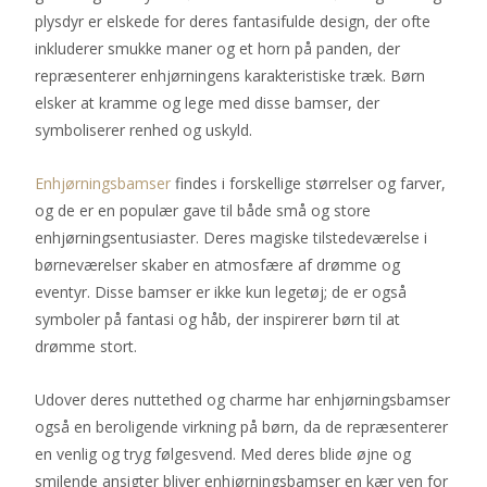
plysdyr er elskede for deres fantasifulde design, der ofte
inkluderer smukke maner og et horn på panden, der
repræsenterer enhjørningens karakteristiske træk. Børn
elsker at kramme og lege med disse bamser, der
symboliserer renhed og uskyld.
Enhjørningsbamser
findes i forskellige størrelser og farver,
og de er en populær gave til både små og store
enhjørningsentusiaster. Deres magiske tilstedeværelse i
børneværelser skaber en atmosfære af drømme og
eventyr. Disse bamser er ikke kun legetøj; de er også
symboler på fantasi og håb, der inspirerer børn til at
drømme stort.
Udover deres nuttethed og charme har enhjørningsbamser
også en beroligende virkning på børn, da de repræsenterer
en venlig og tryg følgesvend. Med deres blide øjne og
smilende ansigter bliver enhjørningsbamser en kær ven for