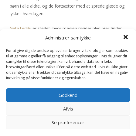
børn i alle aldre, og de fortsætter med at sprede glæde og
lykke i hverdagen.
GetaTeddy
er stedet, hvor magien møder plys. Her finder
du et fortryllende udvalg af enhjørningsbamser, der bringer
Administrer samtykke
glæde og smil til enhver, der omfavner deres magiske
For at give dig de bedste oplevelser bruger vi teknologier som cookies
verden. Vores enhjørningsbamser er nøje udvalgt for deres
til at gemme og/eller få adgang til enhedsoplysninger. Hvis du giver dit
høj kvalitet, blødhed og unikke design.
samtykke til disse teknologier, kan vi behandle data som f.eks.
browsingadfærd eller unikke ID'er på dette websted. Hvis du ikke giver
dit samtykke eller trækker dit samtykke tilbage, kan det have en negativ
indvirkning på visse funktioner og egenskaber.
Bamser & Tøjdyr
Godkend
Bukowski bamser
Afvis
Enhjørnings Bamser
Se præferencer