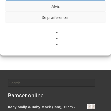
Afvis
Bamser & Tøjdyr
Se præferencer
Bukowski bamser
Enhjørnings Bamser
Search
for:
Bamser online
Baby Molly & Baby Mack (lam), 15cm -