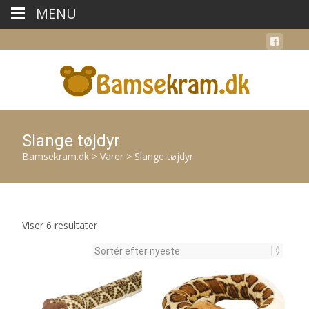
MENU
Slange tøjdyr
Bamsekram.dk
>
Varer
>
Slange tøjdyr
Sorteret
Viser 6 resultater
efter
seneste