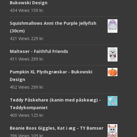
Bukowski Design
434 Views
159
kr.
Squishmallows Anni the Purple Jellyfish
(30cm)
421 Views
229
kr.
Malteser - Faithful Friends
411 Views
299
kr.
Pumpkin XL Plydsgræskar - Bukowski
Design
402 Views
299
kr.
Teddy Påskehare (kanin med påskeæg) -
Teddykompaniet
400 Views
125
kr.
Beanie Boos Giggles, Kat i æg - TY Bamser
396 Views
109
kr.