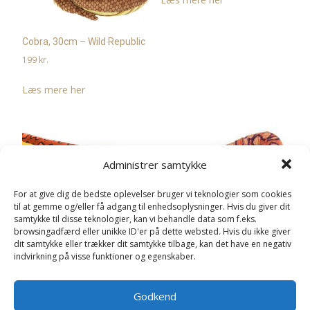
Cobra, 30cm – Wild Republic
199
kr.
Læs mere her
Administrer samtykke
For at give dig de bedste oplevelser bruger vi teknologier som cookies
til at gemme og/eller få adgang til enhedsoplysninger. Hvis du giver dit
Regnbue boa, 135cm – Wild
samtykke til disse teknologier, kan vi behandle data som f.eks.
Republic
Regnbueboa, 135 cm
browsingadfærd eller unikke ID'er på dette websted. Hvis du ikke giver
159
kr.
(orangepletter) – Wild
dit samtykke eller trækker dit samtykke tilbage, kan det have en negativ
Republic
indvirkning på visse funktioner og egenskaber.
Læs mere her
159
kr.
Godkend
Læs mere her