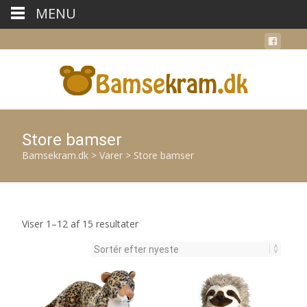
MENU
Store bamser
Bamsekram.dk
>
Varer
>
Store bamser
Sorteret
Viser 1–12 af 15 resultater
efter
seneste