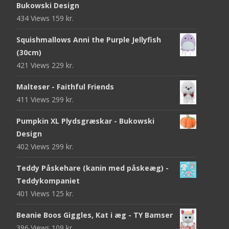
Bukowski Design
434 Views
159
kr.
Squishmallows Anni the Purple Jellyfish
(30cm)
421 Views
229
kr.
Malteser - Faithful Friends
411 Views
299
kr.
Pumpkin XL Plydsgræskar - Bukowski
Design
402 Views
299
kr.
Teddy Påskehare (kanin med påskeæg) -
Teddykompaniet
401 Views
125
kr.
Beanie Boos Giggles, Kat i æg - TY Bamser
396 Views
109
kr.