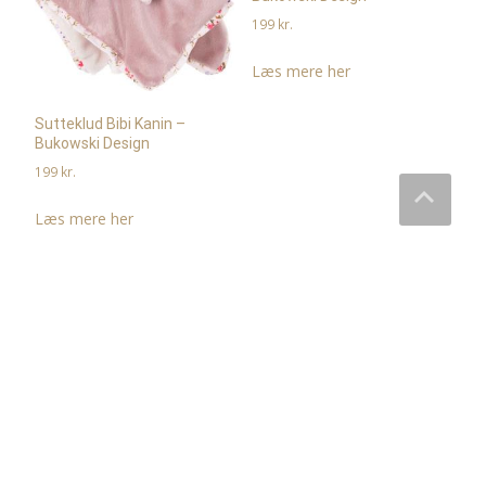
199
kr.
Læs mere her
Sutteklud Bibi Kanin –
Bukowski Design
199
kr.
Læs mere her
Bamser & Tøjdyr
All Items loaded.
Bukowski bamser
Enhjørnings Bamser