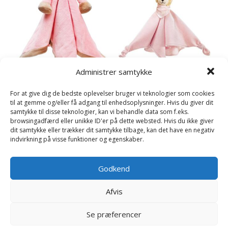
Administrer samtykke
Sutteklud Hoppel Kanin,
lyserød (økologisk), 28cm –
For at give dig de bedste oplevelser bruger vi teknologier som cookies
Diinglisar Sutteklud, Kat –
Steiff
til at gemme og/eller få adgang til enhedsoplysninger. Hvis du giver dit
Teddykompaniet
samtykke til disse teknologier, kan vi behandle data som f.eks.
389
kr.
209
kr.
browsingadfærd eller unikke ID'er på dette websted. Hvis du ikke giver
dit samtykke eller trækker dit samtykke tilbage, kan det have en negativ
Læs mere her
indvirkning på visse funktioner og egenskaber.
Læs mere her
Godkend
Afvis
Se præferencer