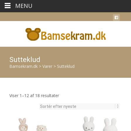
MENU
Sutteklud
Bamsekram.dk
>
Varer
>
Sutteklud
Sorteret
Viser 1–12 af 18 resultater
efter
seneste