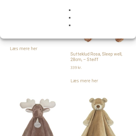
Sutteklud Hoppel Kanin, blå
(økologisk), 28cm – Steiff
389
kr.
Læs mere her
Sutteklud Rosa, Sleep well,
28cm, – Steiff
339
kr.
Læs mere her