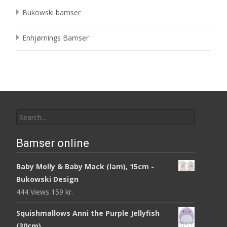
Bukowski bamser
Enhjørnings Bamser
Search
for:
Bamser online
Baby Molly & Baby Mack (lam), 15cm -
Bukowski Design
444 Views
159
kr.
Squishmallows Anni the Purple Jellyfish
(30cm)