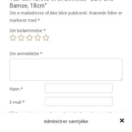
Bamse, 18cm”
Din e-mailadresse vil ikke blive publiceret.
Krævede felter er
markeret med
*
Din bedømmelse
*
Din anmeldelse
*
Navn
*
E-mail
*
Gem mit navn, mail og websted i denne browser til
Administrer samtykke
næste gang jeg kommenterer.