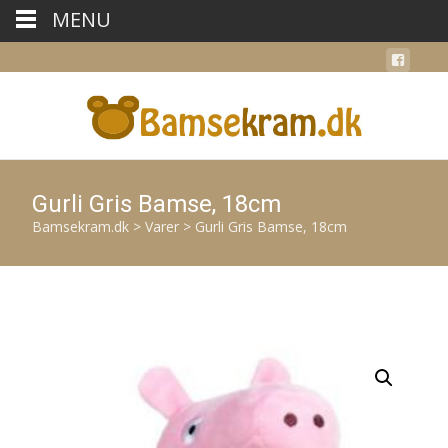
MENU
Gurli Gris Bamse, 18cm
Bamsekram.dk
>
Varer
>
Gurli Gris Bamse, 18cm