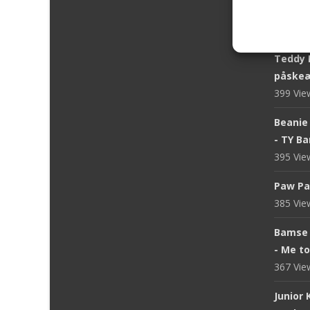
Bukows
400 Vi
Teddy 
påskeæ
399 Vi
Beanie 
- TY B
395 Vi
Paw Pa
385 Vi
Bamse 
- Me t
367 Vi
Junior