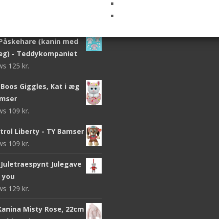
ki Design
ews
299
kr.
Påskehare (kanin med
g) - Teddykompaniet
ews
125
kr.
Boos Giggles, Kat i æg
amser
ews
109
kr.
trol Liberty - TY Bamser
ews
109
kr.
Juletraespynt Julegave
o you
ews
129
kr.
 Kanina Misty Rose, 22cm