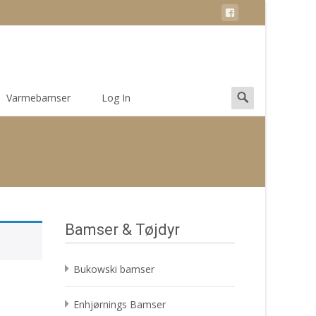
Search
Varmebamser
Log In
for:
Bamser & Tøjdyr
Bukowski bamser
Enhjørnings Bamser