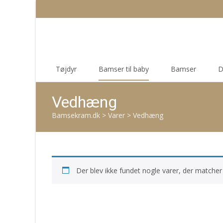
Skip
Tøjdyr
Bamser til baby
Bamser
D
to
content
Vedhæng
Bamsekram.dk
>
Varer
>
Vedhæng
Der blev ikke fundet nogle varer, der matcher 