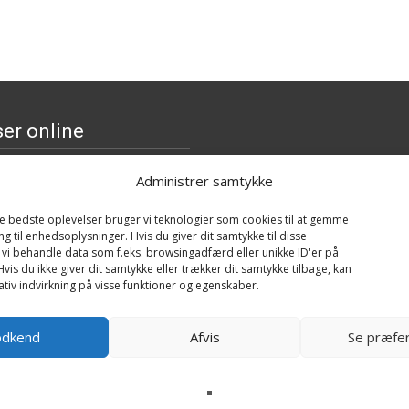
er online
olly & Baby Mack (lam),
Administrer samtykke
 Bukowski Design
ews
159
kr.
de bedste oplevelser bruger vi teknologier som cookies til at gemme
ng til enhedsoplysninger. Hvis du giver dit samtykke til disse
 vi behandle data som f.eks. browsingadfærd eller unikke ID'er på
mallows Anni the Purple
vis du ikke giver dit samtykke eller trækker dit samtykke tilbage, kan
sh (30cm)
tiv indvirkning på visse funktioner og egenskaber.
ews
229
kr.
odkend
Afvis
Se præfe
r - Faithful Friends
ews
299
kr.
n XL Plydsgræskar -