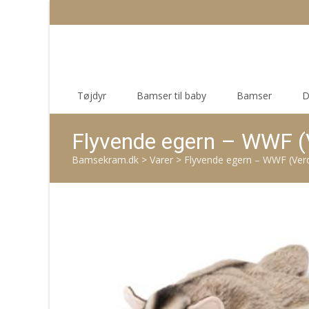
Skip
Tøjdyr
Bamser til baby
Bamser
D
to
content
Flyvende egern – WWF (
Bamsekram.dk
>
Varer
>
Flyvende egern – WWF (Ver