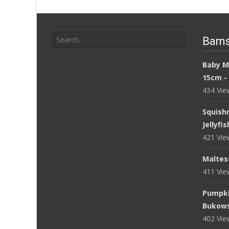
Search
Bams
for:
Baby M
15cm -
434 Vi
Squish
Jellyfi
421 Vi
Maltese
411 Vi
Pumpki
Bukows
402 Vi