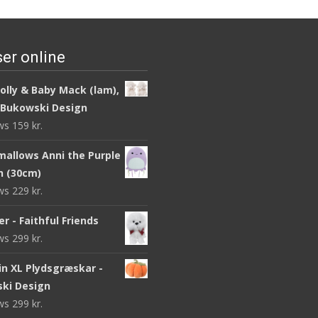
er online
olly & Baby Mack (lam),
 Bukowski Design
ews
159
kr.
mallows Anni the Purple
sh (30cm)
ews
229
kr.
r - Faithful Friends
ews
299
kr.
n XL Plydsgræskar -
ki Design
ews
299
kr.