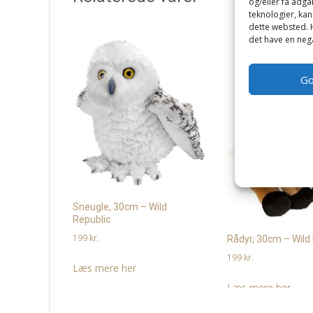
og/eller få adga
teknologier, kan
dette websted. H
det have en nega
G
Sneugle, 30cm – Wild
Republic
199
kr.
Rådyr, 30cm – Wild
199
kr.
Læs mere her
Læs mere her