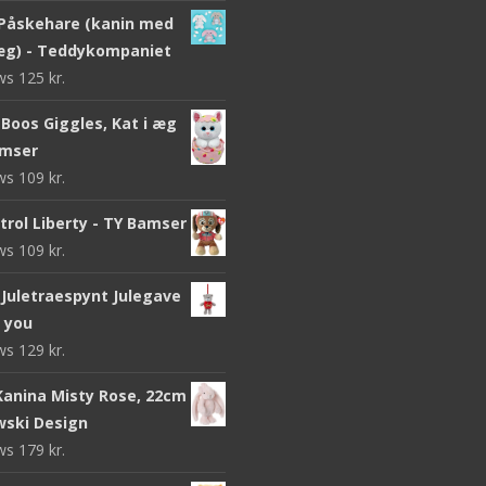
Påskehare (kanin med
g) - Teddykompaniet
ews
125
kr.
Boos Giggles, Kat i æg
amser
ews
109
kr.
trol Liberty - TY Bamser
ews
109
kr.
Juletraespynt Julegave
o you
ews
129
kr.
 Kanina Misty Rose, 22cm
wski Design
ews
179
kr.