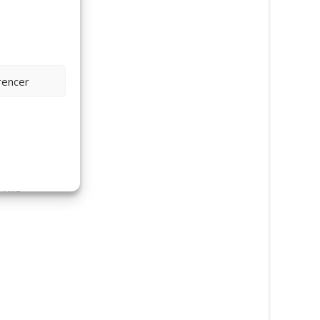
rencer
 Wild
Flamingo, 30cm – Wild
Republic
199
kr.
Koala, 30cm – Wild R
199
kr.
Læs mere her
Læs mere her