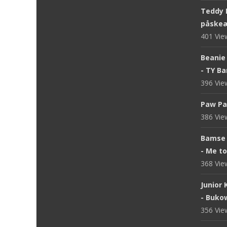
Teddy 
påskeæ
401 Vi
Beanie 
- TY B
396 Vi
Paw Pa
386 Vi
Bamse 
- Me t
368 Vi
Junior
- Buko
356 Vi