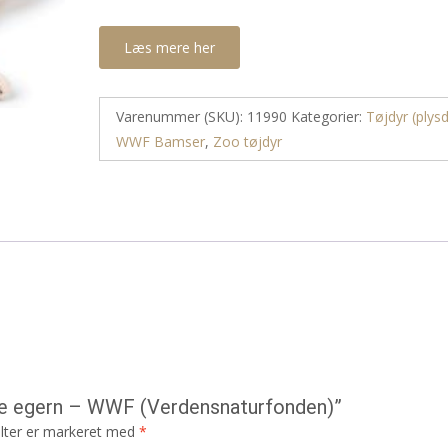
Læs mere her
Varenummer (SKU):
11990
Kategorier:
Tøjdyr (plysd
WWF Bamser
,
Zoo tøjdyr
nde egern – WWF (Verdensnaturfonden)”
lter er markeret med
*