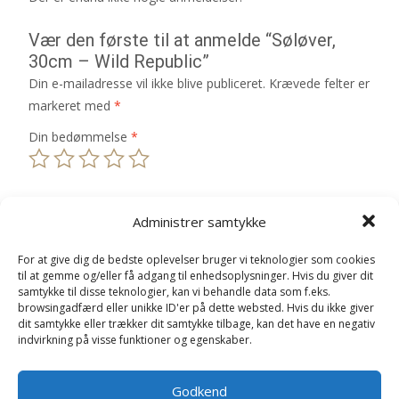
Vær den første til at anmelde “Søløver,
30cm – Wild Republic”
Din e-mailadresse vil ikke blive publiceret.
Krævede felter er
markeret med
*
Din bedømmelse
*
Din anmeldelse
*
Administrer samtykke
For at give dig de bedste oplevelser bruger vi teknologier som cookies
til at gemme og/eller få adgang til enhedsoplysninger. Hvis du giver dit
samtykke til disse teknologier, kan vi behandle data som f.eks.
browsingadfærd eller unikke ID'er på dette websted. Hvis du ikke giver
Navn
*
dit samtykke eller trækker dit samtykke tilbage, kan det have en negativ
indvirkning på visse funktioner og egenskaber.
E-mail
*
Gem mit navn, mail og websted i denne browser til
Godkend