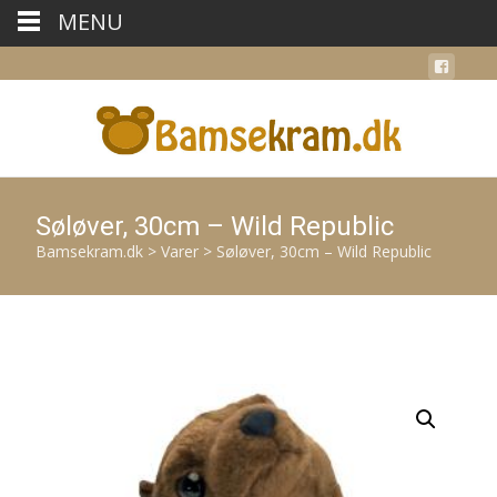
MENU
Søløver, 30cm – Wild Republic
Bamsekram.dk
>
Varer
>
Søløver, 30cm – Wild Republic