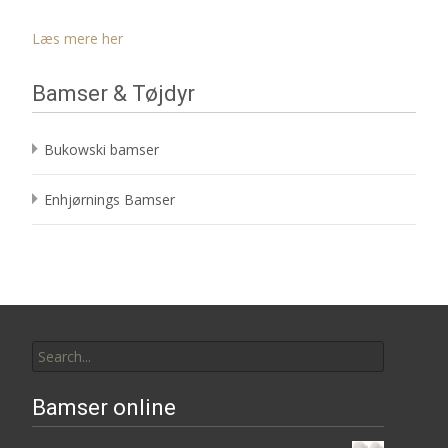
Læs mere her
Bamser & Tøjdyr
Bukowski bamser
Enhjørnings Bamser
Search
for:
Bamser online