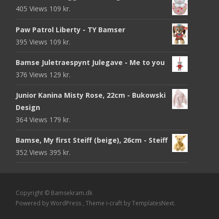
405 Views
109
kr.
Paw Patrol Liberty - TY Bamser
395 Views
109
kr.
Bamse Juletraespynt Julegave - Me to you
376 Views
129
kr.
Junior Kanina Misty Rose, 22cm - Bukowski
Design
364 Views
179
kr.
Bamse, My first Steiff (beige), 26cm - Steiff
352 Views
395
kr.
Copyright © Bamsekram.dk
Powered by WordPress
, Theme
i-craft
by TemplatesNext.