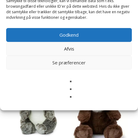
samtykke til disse teknologier, kan vi behandle data som f.eks.
browsingadfærd eller unikke ID'er på dette websted. Hvis du ikke giver
dit samtykke eller trækker dit samtykke tilbage, kan det have en negativ
indvirkning på visse funktioner og egenskaber.
Koala med baby – WWF
Godkend
Alpaka – WWF
(Verdensnaturfonden)
(Verdensnaturfonden)
639
kr.
Afvis
339
kr.
Læs mere her
Se præferencer
Læs mere her