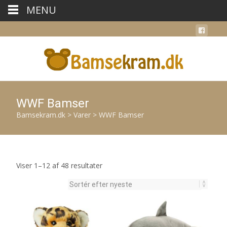
MENU
WWF Bamser
Bamsekram.dk
>
Varer
>
WWF Bamser
Sorteret
Viser 1–12 af 48 resultater
efter
seneste