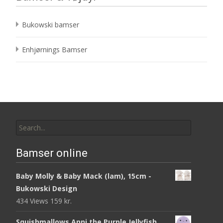
Bukowski bamser
Enhjørnings Bamser
Search
for:
Bamser online
Baby Molly & Baby Mack (lam), 15cm -
Bukowski Design
434 Views
159
kr.
Squishmallows Anni the Purple Jellyfish