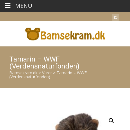
MENU
Tamarin – WWF
(Verdensnaturfonden)
Bamsekram.dk
>
Varer
>
Tamarin – WWF
(Verdensnaturfonden)