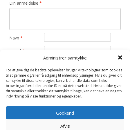
Din anmeldelse
*
Navn
*
E-mail
*
Administrer samtykke
Gem mit navn, mail og websted i denne browser til
næste gang jeg kommenterer.
For at give dig de bedste oplevelser bruger vi teknologier som cookies
til at gemme og/eller få adgang til enhedsoplysninger. Hvis du giver dit
samtykke til disse teknologier, kan vi behandle data som f.eks.
browsingadfærd eller unikke ID'er på dette websted. Hvis du ikke giver
dit samtykke eller trækker dit samtykke tilbage, kan det have en negativ
indvirkning på visse funktioner og egenskaber.
Relaterede varer
Godkend
Afvis