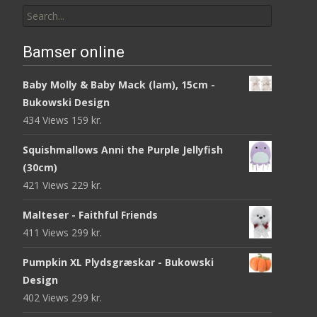
Search
for:
Bamser online
Baby Molly & Baby Mack (lam), 15cm -
Bukowski Design
434 Views
159
kr.
Squishmallows Anni the Purple Jellyfish
(30cm)
421 Views
229
kr.
Malteser - Faithful Friends
411 Views
299
kr.
Pumpkin XL Plydsgræskar - Bukowski
Design
402 Views
299
kr.