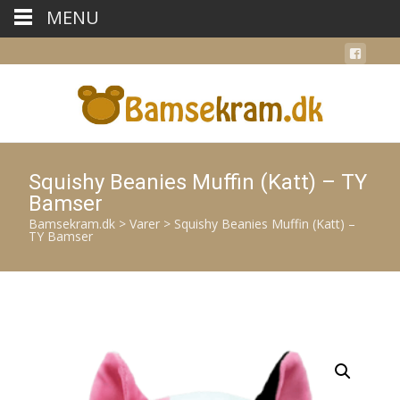
MENU
Squishy Beanies Muffin (Katt) – TY
Bamser
Bamsekram.dk
>
Varer
>
Squishy Beanies Muffin (Katt) –
TY Bamser