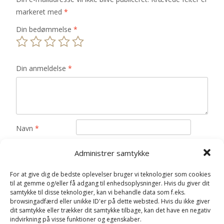
markeret med
*
Din bedømmelse
*
Din anmeldelse
*
Navn
*
E-mail
*
Administrer samtykke
Gem mit navn, mail og websted i denne browser til
For at give dig de bedste oplevelser bruger vi teknologier som cookies
næste gang jeg kommenterer.
til at gemme og/eller få adgang til enhedsoplysninger. Hvis du giver dit
samtykke til disse teknologier, kan vi behandle data som f.eks.
browsingadfærd eller unikke ID'er på dette websted. Hvis du ikke giver
dit samtykke eller trækker dit samtykke tilbage, kan det have en negativ
indvirkning på visse funktioner og egenskaber.