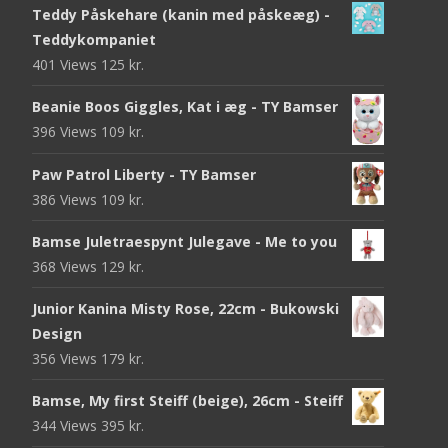
Teddy Påskehare (kanin med påskeæg) -
Teddykompaniet
401 Views
125
kr.
Beanie Boos Giggles, Kat i æg - TY Bamser
396 Views
109
kr.
Paw Patrol Liberty - TY Bamser
386 Views
109
kr.
Bamse Juletraespynt Julegave - Me to you
368 Views
129
kr.
Junior Kanina Misty Rose, 22cm - Bukowski
Design
356 Views
179
kr.
Bamse, My first Steiff (beige), 26cm - Steiff
344 Views
395
kr.