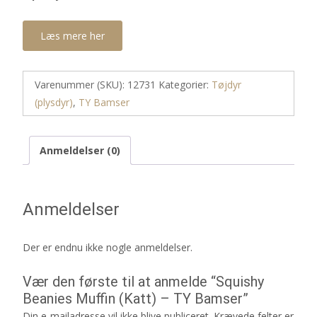
Læs mere her
Varenummer (SKU):
12731
Kategorier:
Tøjdyr
(plysdyr)
,
TY Bamser
Anmeldelser (0)
Anmeldelser
Der er endnu ikke nogle anmeldelser.
Vær den første til at anmelde “Squishy
Beanies Muffin (Katt) – TY Bamser”
Din e-mailadresse vil ikke blive publiceret.
Krævede felter er