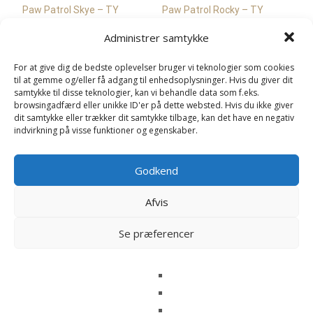
Paw Patrol Skye – TY
Paw Patrol Rocky – TY
Bamser
Bamser
Administrer samtykke
109
kr.
109
kr.
For at give dig de bedste oplevelser bruger vi teknologier som cookies
Læs mere her
Læs mere her
til at gemme og/eller få adgang til enhedsoplysninger. Hvis du giver dit
samtykke til disse teknologier, kan vi behandle data som f.eks.
browsingadfærd eller unikke ID'er på dette websted. Hvis du ikke giver
dit samtykke eller trækker dit samtykke tilbage, kan det have en negativ
indvirkning på visse funktioner og egenskaber.
Godkend
Afvis
Se præferencer
Beanie Bellies Herdly Ko – TY
Bamser
Beanie Boos Brrrnie
109
kr.
Snemand – TY Bamser