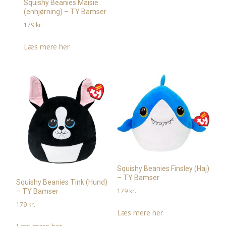
Squishy Beanies Maisie
(enhjørning) – TY Bamser
179
kr.
Læs mere her
Squishy Beanies Finsley (Haj)
– TY Bamser
Squishy Beanies Tink (Hund)
179
kr.
– TY Bamser
179
kr.
Læs mere her