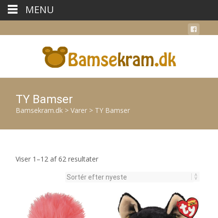
MENU
TY Bamser
Bamsekram.dk
>
Varer
>
TY Bamser
Sorteret
Viser 1–12 af 62 resultater
efter
seneste