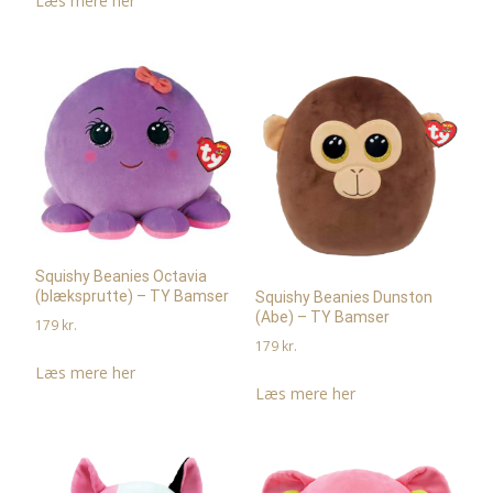
Læs mere her
Squishy Beanies Octavia
(blæksprutte) – TY Bamser
Squishy Beanies Dunston
(Abe) – TY Bamser
179
kr.
179
kr.
Læs mere her
Læs mere her