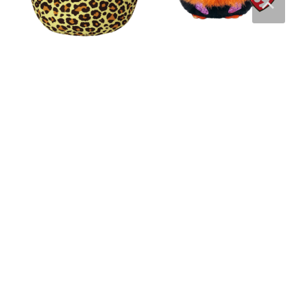
Squishy Beanies Livvie
Beanie Ball Whodini, orange
(Leopard) – TY Bamser
ugle – TY Bamser
179
kr.
99
kr.
Læs mere her
Læs mere her
Squishy Beanies Everett
Squishy Beanies Minx Jule-