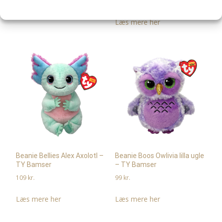
99
kr.
Læs mere her
Læs mere her
Beanie Bellies Alex Axolotl –
Beanie Boos Owlivia lilla ugle
TY Bamser
– TY Bamser
109
kr.
99
kr.
Læs mere her
Læs mere her