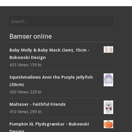
Search
for:
Bamser online
Baby Molly & Baby Mack (lam), 15cm -
Bukowski Design
433 Views
159
kr.
Squishmallows Anni the Purple Jellyfish
(30cm)
420 Views
229
kr.
Malteser - Faithful Friends
410 Views
299
kr.
Pumpkin XL Plydsgræskar - Bukowski
Design