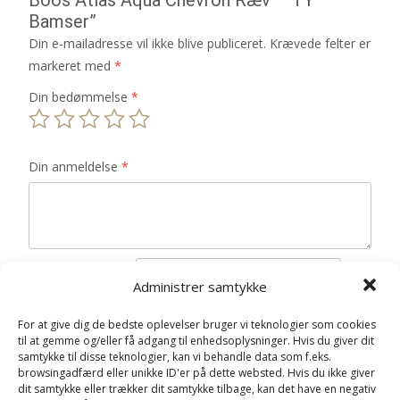
Bamser”
Din e-mailadresse vil ikke blive publiceret.
Krævede felter er
markeret med
*
Din bedømmelse
*
Din anmeldelse
*
Navn
*
Administrer samtykke
E-mail
*
For at give dig de bedste oplevelser bruger vi teknologier som cookies
til at gemme og/eller få adgang til enhedsoplysninger. Hvis du giver dit
Gem mit navn, mail og websted i denne browser til
samtykke til disse teknologier, kan vi behandle data som f.eks.
næste gang jeg kommenterer.
browsingadfærd eller unikke ID'er på dette websted. Hvis du ikke giver
dit samtykke eller trækker dit samtykke tilbage, kan det have en negativ