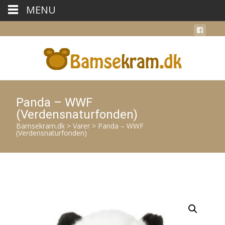
MENU
Panda – WWF
(Verdensnaturfonden)
Bamsekram.dk
>
Varer
>
Panda – WWF
(Verdensnaturfonden)