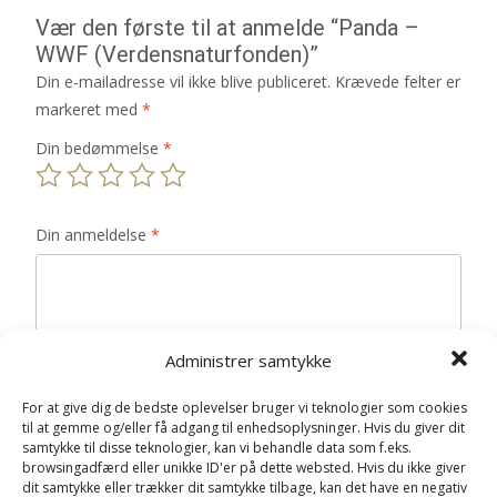
Vær den første til at anmelde “Panda –
WWF (Verdensnaturfonden)”
Din e-mailadresse vil ikke blive publiceret.
Krævede felter er
markeret med
*
Din bedømmelse
*
Din anmeldelse
*
Administrer samtykke
Navn
*
For at give dig de bedste oplevelser bruger vi teknologier som cookies
E-mail
*
til at gemme og/eller få adgang til enhedsoplysninger. Hvis du giver dit
samtykke til disse teknologier, kan vi behandle data som f.eks.
Gem mit navn, mail og websted i denne browser til
browsingadfærd eller unikke ID'er på dette websted. Hvis du ikke giver
dit samtykke eller trækker dit samtykke tilbage, kan det have en negativ
næste gang jeg kommenterer.