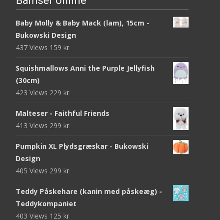
Bamser online
Baby Molly & Baby Mack (lam), 15cm -
Bukowski Design
437 Views
159
kr.
Squishmallows Anni the Purple Jellyfish
(30cm)
423 Views
229
kr.
Malteser - Faithful Friends
413 Views
299
kr.
Pumpkin XL Plydsgræskar - Bukowski
Design
405 Views
299
kr.
Teddy Påskehare (kanin med påskeæg) -
Teddykompaniet
403 Views
125
kr.