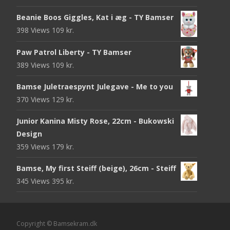
Beanie Boos Giggles, Kat i æg - TY Bamser
398 Views
109
kr.
Paw Patrol Liberty - TY Bamser
389 Views
109
kr.
Bamse Juletraespynt Julegave - Me to you
370 Views
129
kr.
Junior Kanina Misty Rose, 22cm - Bukowski
Design
359 Views
179
kr.
Bamse, My first Steiff (beige), 26cm - Steiff
345 Views
395
kr.
Copyright © Bamsekram.dk