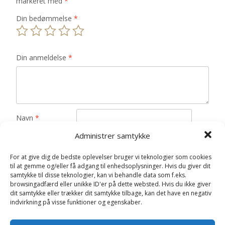
markeret med
*
Din bedømmelse
*
Din anmeldelse
*
Navn
*
Administrer samtykke
E-mail
*
For at give dig de bedste oplevelser bruger vi teknologier som cookies
Gem mit navn, mail og websted i denne browser til
til at gemme og/eller få adgang til enhedsoplysninger. Hvis du giver dit
næste gang jeg kommenterer.
samtykke til disse teknologier, kan vi behandle data som f.eks.
browsingadfærd eller unikke ID'er på dette websted. Hvis du ikke giver
dit samtykke eller trækker dit samtykke tilbage, kan det have en negativ
indvirkning på visse funktioner og egenskaber.