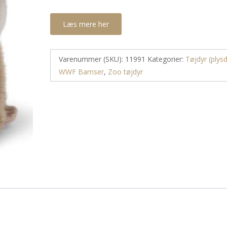
Læs mere her
Varenummer (SKU):
11991
Kategorier:
Tøjdyr (plysd
WWF Bamser
,
Zoo tøjdyr