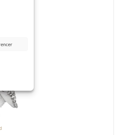
rencer
Hvalros, 30cm – Wild Republic
199
kr.
Brun bjørn, 30cm – W
Republic
Læs mere her
d
199
kr.