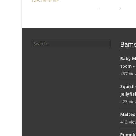
Læs mere her
Læs mere her
Search
Bams
for:
Baby M
15cm -
437 Vi
Squish
Jellyfi
423 Vi
Maltese
413 Vi
Pumpki