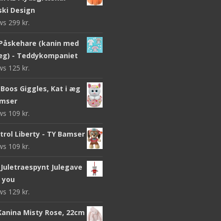
ki Design
ews
299
kr.
Påskehare (kanin med
g) - Teddykompaniet
ews
125
kr.
Boos Giggles, Kat i æg
amser
ews
109
kr.
trol Liberty - TY Bamser
ews
109
kr.
Juletraespynt Julegave
o you
ews
129
kr.
 Kanina Misty Rose, 22cm