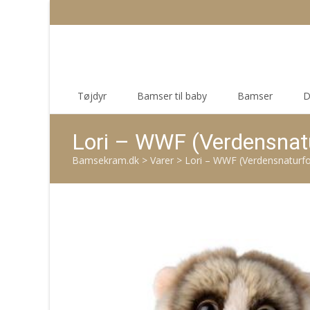
Skip
Tøjdyr
Bamser til baby
Bamser
D
to
content
Lori – WWF (Verdensnat
Bamsekram.dk
>
Varer
>
Lori – WWF (Verdensnaturf