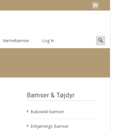
Search
Varmebamser
Log In
for:
Bamser & Tøjdyr
Bukowski bamser
Enhjørnings Bamser