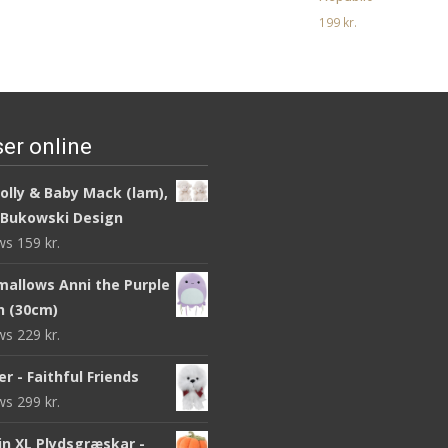
199
kr.
Læs mere her
er online
olly & Baby Mack (lam),
 Bukowski Design
ews
159
kr.
mallows Anni the Purple
sh (30cm)
ews
229
kr.
r - Faithful Friends
ews
299
kr.
n XL Plydsgræskar -