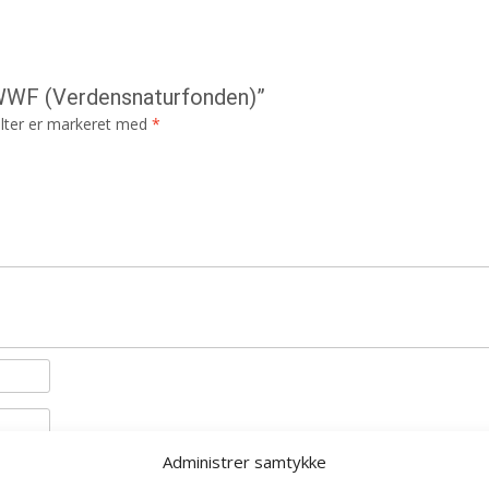
– WWF (Verdensnaturfonden)”
lter er markeret med
*
Administrer samtykke
il næste gang jeg kommenterer.