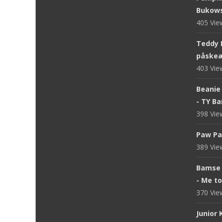
Bukows
405 Vi
Teddy 
påskeæ
403 Vi
Beanie 
- TY B
398 Vi
Paw Pa
389 Vi
Bamse 
- Me t
370 Vi
Junior