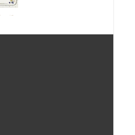
Læs mere her
ies with
Kort, Life is so good
You
39
kr.
Læs mere her