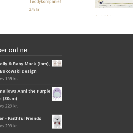
Teddykompaniet
279
kr.
Kort, Making memor
Læs mere her
you… – Me To You
49
kr.
Læs mere her
er online
olly & Baby Mack (lam),
 Bukowski Design
ews
159
kr.
mallows Anni the Purple
sh (30cm)
ews
229
kr.
r - Faithful Friends
ews
299
kr.