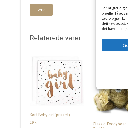
For at give dig 
og/eller få adga
teknologier, kan
dette websted. H
det have en nega
Relaterede varer
G
Kort Baby girl (prikket)
29
kr.
Classic Teddybear,