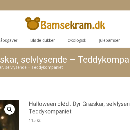
åbsgaver
Bløde dukker
Økologisk
Julebamser
skar, selvlysende – Teddykompa
ar, selvlysende – Teddykompaniet
Halloween blødt Dyr Græskar, selvlyse
Teddykompaniet
115
kr.