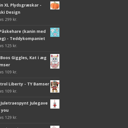
n XL Plydsgræskar -
ki Design
ews
299
kr.
Påskehare (kanin med
g) - Teddykompaniet
ews
125
kr.
Boos Giggles, Kat i æg
amser
ews
109
kr.
trol Liberty - TY Bamser
ews
109
kr.
Juletraespynt Julegave
o you
ews
129
kr.