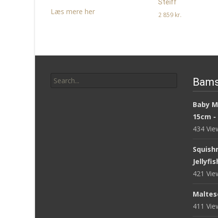
Steiff
Læs mere her
2 859
kr.
Læs mere her
Search
Bams
for:
Baby M
15cm -
434 Vi
Squish
Jellyfi
421 Vi
Maltese
411 Vi