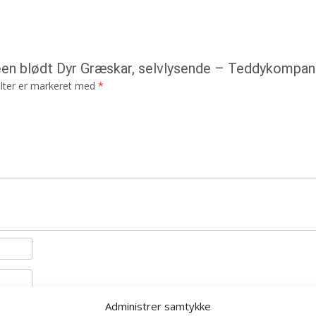
een blødt Dyr Græskar, selvlysende – Teddykompan
lter er markeret med
*
Administrer samtykke
il næste gang jeg kommenterer.