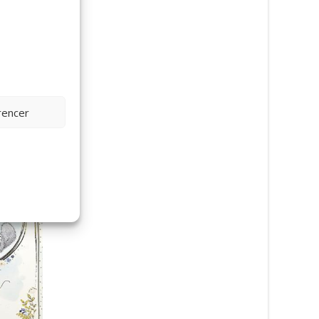
rencer
Kort Baby boy (prikket)
29
kr.