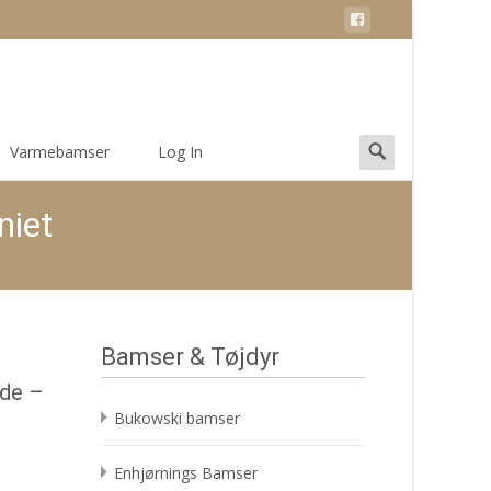
Search
Varmebamser
Log In
for:
niet
Bamser & Tøjdyr
nde –
Bukowski bamser
Enhjørnings Bamser