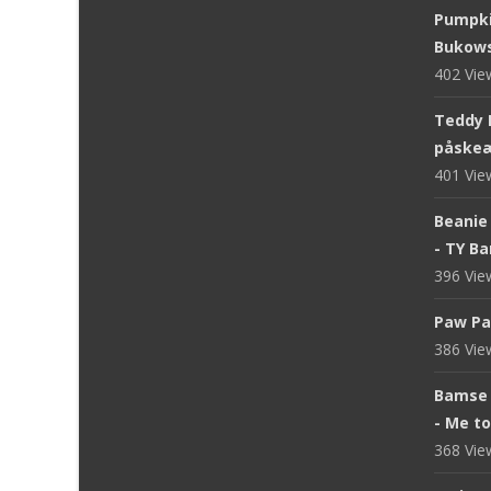
Pumpki
Bukows
402 Vi
Teddy 
påskeæ
401 Vi
Beanie 
- TY B
396 Vi
Paw Pa
386 Vi
Bamse 
- Me t
368 Vi