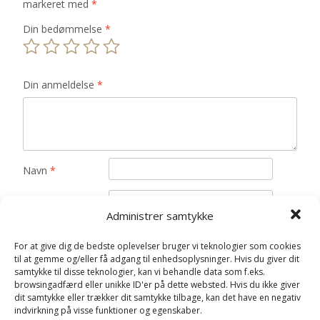
markeret med
*
Din bedømmelse
*
Din anmeldelse
*
Navn
*
E-mail
*
Administrer samtykke
Gem mit navn, mail og websted i denne browser til
For at give dig de bedste oplevelser bruger vi teknologier som cookies
næste gang jeg kommenterer.
til at gemme og/eller få adgang til enhedsoplysninger. Hvis du giver dit
samtykke til disse teknologier, kan vi behandle data som f.eks.
browsingadfærd eller unikke ID'er på dette websted. Hvis du ikke giver
dit samtykke eller trækker dit samtykke tilbage, kan det have en negativ
indvirkning på visse funktioner og egenskaber.