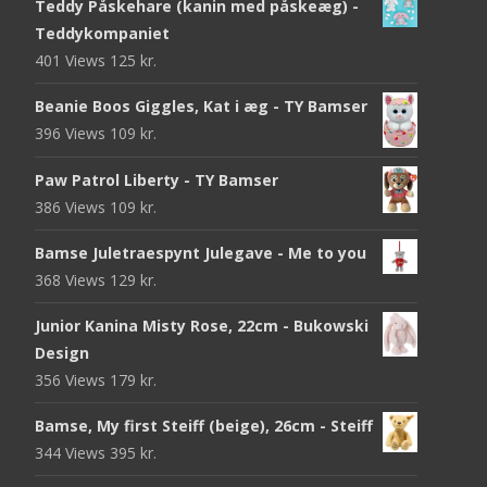
Teddy Påskehare (kanin med påskeæg) -
Teddykompaniet
401 Views
125
kr.
Beanie Boos Giggles, Kat i æg - TY Bamser
396 Views
109
kr.
Paw Patrol Liberty - TY Bamser
386 Views
109
kr.
Bamse Juletraespynt Julegave - Me to you
368 Views
129
kr.
Junior Kanina Misty Rose, 22cm - Bukowski
Design
356 Views
179
kr.
Bamse, My first Steiff (beige), 26cm - Steiff
344 Views
395
kr.