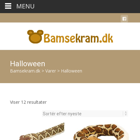
MENU
Halloween
Bamsekram.dk
>
Varer
>
Halloween
Sorteret
Viser 12 resultater
efter
seneste