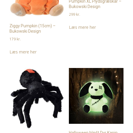
Pumpkin XL Plydsgræskar –
Bukowski Design
299
kr.
Ziggy Pumpkin (15cm) –
Læs mere her
Bukowski Design
179
kr.
Læs mere her
Halloween blødt Dyr Kanin,