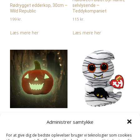
selvlysende –
Rødrygget edderkop, 30cm –
Teddykompaniet
Wild Republic
115
kr.
199
kr.
Læs mere her
Læs mere her
Ooooky Spøge med
Halloween blødt Dyr
Administrer samtykke
edderkop (sort/hvit) – TY
Græskar, selvlysende –
Bamser
Teddykompaniet
For at give dig de bedste oplevelser bruger vi teknologier som cookies
99
kr.
115
kr.