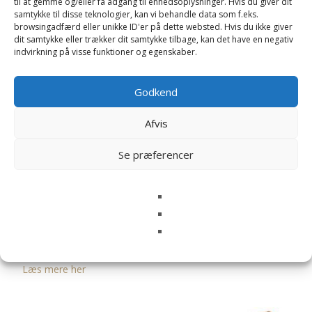
til at gemme og/eller få adgang til enhedsoplysninger. Hvis du giver dit
samtykke til disse teknologier, kan vi behandle data som f.eks.
Læs mere her
Læs mere her
browsingadfærd eller unikke ID'er på dette websted. Hvis du ikke giver
dit samtykke eller trækker dit samtykke tilbage, kan det have en negativ
indvirkning på visse funktioner og egenskaber.
Godkend
Afvis
Se præferencer
Pumpkin Plydsgræska –
Bukowski Design
Baby Pumpkin Plydsgræskar
199
kr.
(15cm) – Bukowski Design
119
kr.
Læs mere her
Læs mere her