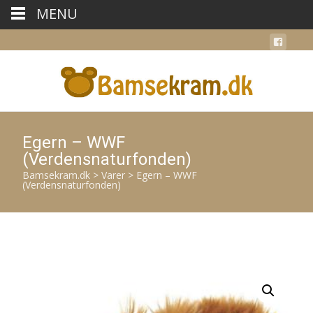
MENU
Egern – WWF
(Verdensnaturfonden)
Bamsekram.dk
>
Varer
>
Egern – WWF
(Verdensnaturfonden)