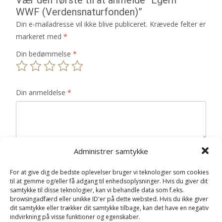
WWF (Verdensnaturfonden)”
Din e-mailadresse vil ikke blive publiceret.
Krævede felter er
markeret med
*
Din bedømmelse
*
Din anmeldelse
*
Administrer samtykke
Navn
*
For at give dig de bedste oplevelser bruger vi teknologier som cookies
E-mail
*
til at gemme og/eller få adgang til enhedsoplysninger. Hvis du giver dit
samtykke til disse teknologier, kan vi behandle data som f.eks.
Gem mit navn, mail og websted i denne browser til
browsingadfærd eller unikke ID'er på dette websted. Hvis du ikke giver
næste gang jeg kommenterer.
dit samtykke eller trækker dit samtykke tilbage, kan det have en negativ
indvirkning på visse funktioner og egenskaber.