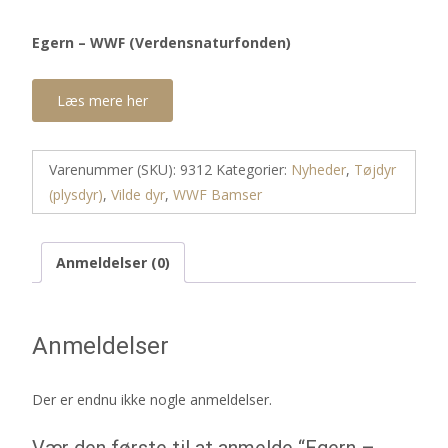
Egern – WWF (Verdensnaturfonden)
Læs mere her
Varenummer (SKU):
9312
Kategorier:
Nyheder
,
Tøjdyr
(plysdyr)
,
Vilde dyr
,
WWF Bamser
Anmeldelser (0)
Anmeldelser
Der er endnu ikke nogle anmeldelser.
Vær den første til at anmelde “Egern –