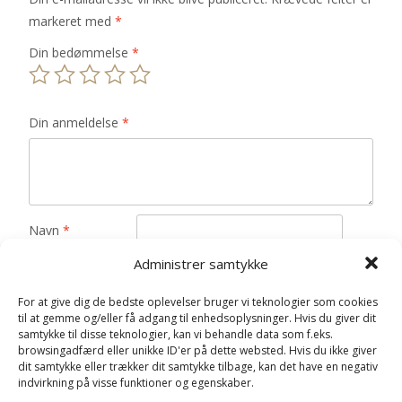
markeret med
*
Din bedømmelse
*
Din anmeldelse
*
Navn
*
Administrer samtykke
E-mail
*
For at give dig de bedste oplevelser bruger vi teknologier som cookies
Gem mit navn, mail og websted i denne browser til
til at gemme og/eller få adgang til enhedsoplysninger. Hvis du giver dit
næste gang jeg kommenterer.
samtykke til disse teknologier, kan vi behandle data som f.eks.
browsingadfærd eller unikke ID'er på dette websted. Hvis du ikke giver
dit samtykke eller trækker dit samtykke tilbage, kan det have en negativ
indvirkning på visse funktioner og egenskaber.