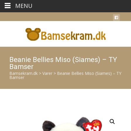
MENU
Beanie Bellies Miso (Siames) – TY
Bamser
Bamsekram.dk
>
Varer
>
Beanie Bellies Miso (Siames) – TY
Bamser