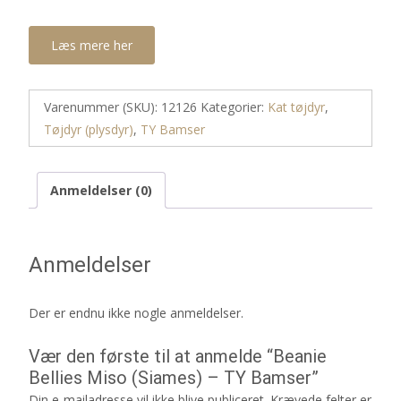
Læs mere her
Varenummer (SKU):
12126
Kategorier:
Kat tøjdyr
,
Tøjdyr (plysdyr)
,
TY Bamser
Anmeldelser (0)
Anmeldelser
Der er endnu ikke nogle anmeldelser.
Vær den første til at anmelde “Beanie
Bellies Miso (Siames) – TY Bamser”
Din e-mailadresse vil ikke blive publiceret.
Krævede felter er