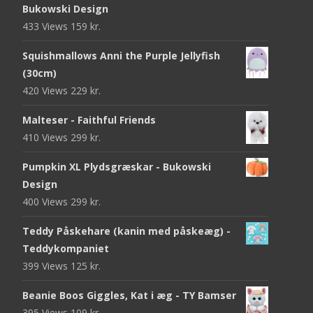
Bukowski Design
433 Views
159
kr.
Squishmallows Anni the Purple Jellyfish
(30cm)
420 Views
229
kr.
Malteser - Faithful Friends
410 Views
299
kr.
Pumpkin XL Plydsgræskar - Bukowski
Design
400 Views
299
kr.
Teddy Påskehare (kanin med påskeæg) -
Teddykompaniet
399 Views
125
kr.
Beanie Boos Giggles, Kat i æg - TY Bamser
395 Views
109
kr.