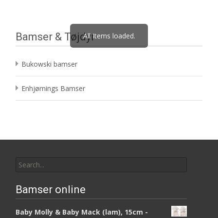
Bamser & Tøjdyr
All Items loaded.
Bukowski bamser
Enhjørnings Bamser
Search
for:
Bamser online
Baby Molly & Baby Mack (lam), 15cm -