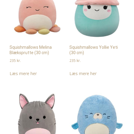
Squishmallows Melina
Squishmallows Yollie Yeti
Blæksprutte (30 cm)
(30 cm)
235
kr.
235
kr.
Læs mere her
Læs mere her