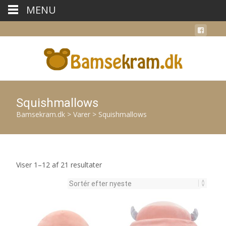
MENU
Squishmallows
Bamsekram.dk
>
Varer
>
Squishmallows
Sorteret
Viser 1–12 af 21 resultater
efter
seneste