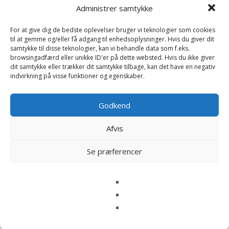
Administrer samtykke
For at give dig de bedste oplevelser bruger vi teknologier som cookies
til at gemme og/eller få adgang til enhedsoplysninger. Hvis du giver dit
samtykke til disse teknologier, kan vi behandle data som f.eks.
Squishmallows Caedyn Cow
browsingadfærd eller unikke ID'er på dette websted. Hvis du ikke giver
(40cm)
dit samtykke eller trækker dit samtykke tilbage, kan det have en negativ
indvirkning på visse funktioner og egenskaber.
339
kr.
Squishmallows Celia the
Orange (30cm)
Læs mere her
Godkend
229
kr.
Læs mere her
Afvis
Se præferencer