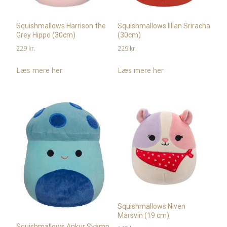
Squishmallows Harrison the
Squishmallows Illian Sriracha
Grey Hippo (30cm)
(30cm)
229
kr.
229
kr.
Læs mere her
Læs mere her
Squishmallows Niven
Marsvin (19 cm)
Squishmallows Ankur Svamp