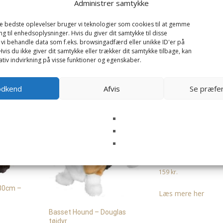
Administrer samtykke
de bedste oplevelser bruger vi teknologier som cookies til at gemme
ng til enhedsoplysninger. Hvis du giver dit samtykke til disse
 vi behandle data som f.eks. browsingadfærd eller unikke ID'er på
vis du ikke giver dit samtykke eller trækker dit samtykke tilbage, kan
tiv indvirkning på visse funktioner og egenskaber.
odkend
Afvis
Se præfe
Regnbue boa, 135cm
Republic
159
kr.
 30cm –
Læs mere her
Basset Hound – Douglas
tøjdyr