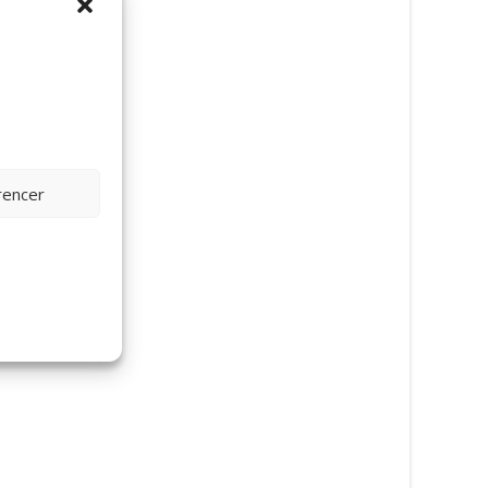
rencer
 – Wild
Blæksprutter, 30cm – Wild
Republic
Flagspætte med fugl
199
kr.
vokalisering, 14cm – 
Republic
Læs mere her
129
kr.