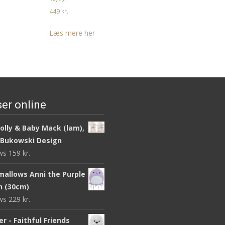
449
kr.
Læs mere her
er online
olly & Baby Mack (lam),
 Bukowski Design
ews
159
kr.
mallows Anni the Purple
sh (30cm)
ews
229
kr.
r - Faithful Friends