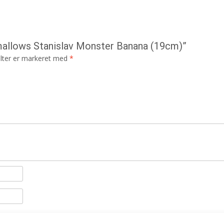
hmallows Stanislav Monster Banana (19cm)”
lter er markeret med
*
il næste gang jeg kommenterer.