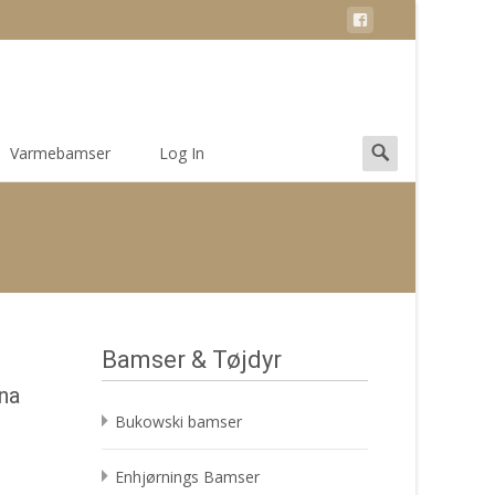
Search
Varmebamser
Log In
for:
Bamser & Tøjdyr
na
Bukowski bamser
Enhjørnings Bamser