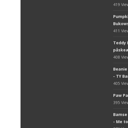
419 Vi
Pumpki
Bukows
411 Vi
Teddy 
påskeæ
408 Vi
Beanie 
- TY B
405 Vi
Paw Pa
395 Vi
Bamse 
- Me t