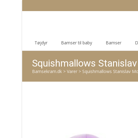
Skip
Tøjdyr
Bamser til baby
Bamser
D
to
content
Squishmallows Stanisla
Bamsekram.dk
>
Varer
>
Squishmallows Stanislav M