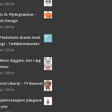
ews
299
kr.
n XL Plydsgræskar -
ki Design
ews
299
kr.
Påskehare (kanin med
g) - Teddykompaniet
ews
125
kr.
Boos Giggles, Kat i æg
amser
ews
109
kr.
trol Liberty - TY Bamser
ews
109
kr.
Juletraespynt Julegave
o you