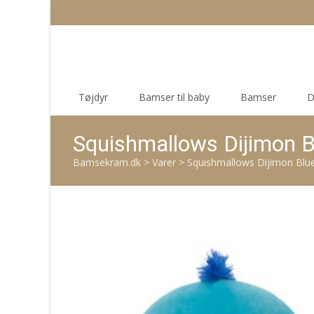
Skip
Tøjdyr
Bamser til baby
Bamser
D
to
content
Squishmallows Dijimon B
Bamsekram.dk
>
Varer
>
Squishmallows Dijimon Blu