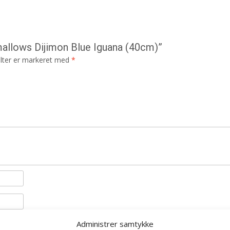
mallows Dijimon Blue Iguana (40cm)”
lter er markeret med
*
il næste gang jeg kommenterer.
Administrer samtykke