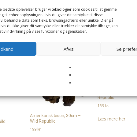
de bedste oplevelser bruger vi teknologier som cookies til at gemme
ng til enhedsoplysninger. Hvis du giver dit samtykke til disse
 vi behandle data som f.eks. browsingadfærd eller unikke ID'er på
vis du ikke giver dit samtykke eller trækker dit samtykke tilbage, kan
tiv indvirkning på visse funktioner og egenskaber.
odkend
Afvis
Se præfe
Regnbue boa, 135cm
Republic
159
kr.
Amerikansk bison, 30cm –
Læs mere her
Wild Republic
ild
199
kr.