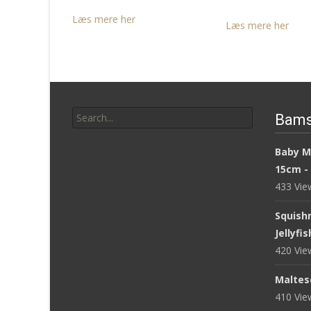
Læs mere her
Læs mere her
Search
Bams
for:
Baby M
15cm -
433 Vi
Squish
Jellyfi
420 Vi
Maltese
410 Vi