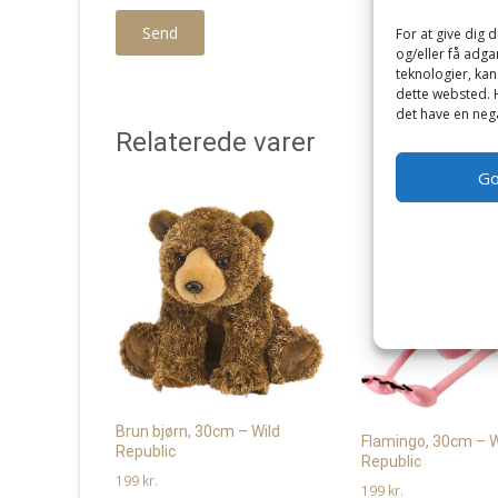
For at give dig 
og/eller få adga
teknologier, kan
dette websted. H
det have en nega
Relaterede varer
G
Brun bjørn, 30cm – Wild
Flamingo, 30cm – W
Republic
Republic
199
kr.
199
kr.