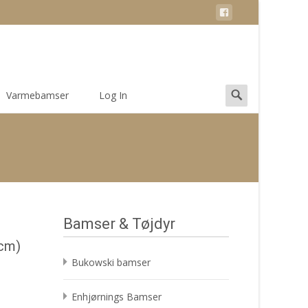
Search
Varmebamser
Log In
for:
Bamser & Tøjdyr
0cm)
Bukowski bamser
Enhjørnings Bamser