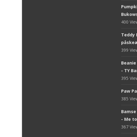
Pumpki
Bukows
400 Vi
Teddy 
påskeæ
399 Vi
Beanie 
- TY B
395 Vi
Paw Pa
385 Vi
Bamse 
- Me t
367 Vi