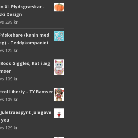
n XL Plydsgræskar -
ki Design
ews
299
kr.
Påskehare (kanin med
g) - Teddykompaniet
ews
125
kr.
Boos Giggles, Kat i æg
amser
ews
109
kr.
trol Liberty - TY Bamser
ews
109
kr.
Juletraespynt Julegave
o you
ews
129
kr.