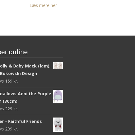
Læs mere her
er online
olly & Baby Mack (lam),
 Bukowski Design
ews
159
kr.
mallows Anni the Purple
sh (30cm)
ews
229
kr.
r - Faithful Friends
ews
299
kr.