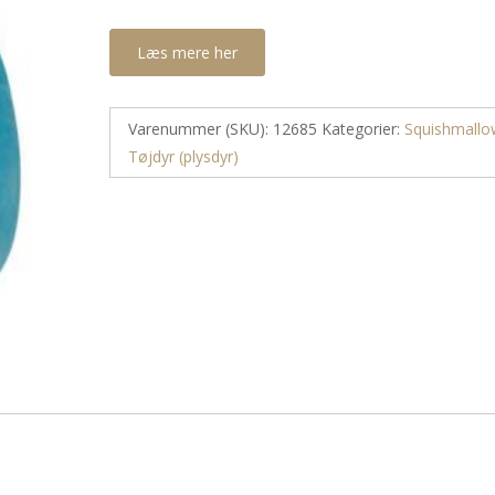
Læs mere her
Varenummer (SKU):
12685
Kategorier:
Squishmallo
Tøjdyr (plysdyr)