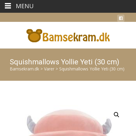
MENU
Squishmallows Yollie Yeti (30 cm)
Bamsekram.dk
>
Varer
>
Squishmallows Yollie Yeti (30 cm)