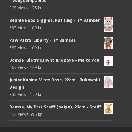
Teddykompaniet
399 Views
125
kr.
Beanie Boos Giggles, Kat i æg - TY Bamser
395 Views
109
kr.
Paw Patrol Liberty - TY Bamser
385 Views
109
kr.
Bamse Juletraespynt Julegave - Me to you
367 Views
129
kr.
Junior Kanina Misty Rose, 22cm - Bukowski
Design
355 Views
179
kr.
Bamse, My first Steiff (beige), 26cm - Steiff
343 Views
395
kr.