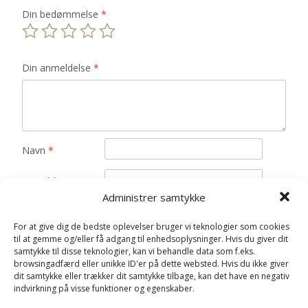
Din bedømmelse
*
Din anmeldelse
*
Navn
*
E-mail
*
Administrer samtykke
Gem mit navn, mail og websted i denne browser til
næste gang jeg kommenterer.
For at give dig de bedste oplevelser bruger vi teknologier som cookies
til at gemme og/eller få adgang til enhedsoplysninger. Hvis du giver dit
samtykke til disse teknologier, kan vi behandle data som f.eks.
browsingadfærd eller unikke ID'er på dette websted. Hvis du ikke giver
dit samtykke eller trækker dit samtykke tilbage, kan det have en negativ
indvirkning på visse funktioner og egenskaber.