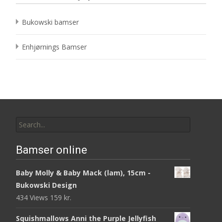
Bukowski bamser
Enhjørnings Bamser
Search
for:
Bamser online
Baby Molly & Baby Mack (lam), 15cm -
Bukowski Design
434 Views
159
kr.
Squishmallows Anni the Purple Jellyfish