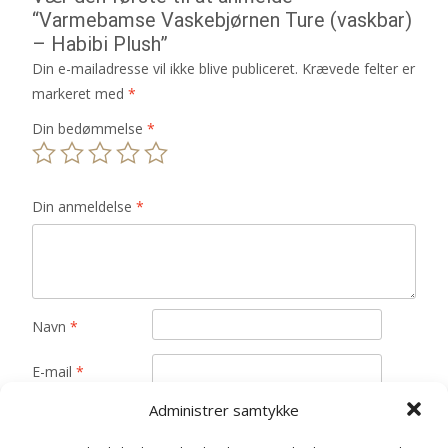
“Varmebamse Vaskebjørnen Ture (vaskbar)
– Habibi Plush”
Din e-mailadresse vil ikke blive publiceret.
Krævede felter er
markeret med
*
Din bedømmelse
*
Din anmeldelse
*
Navn
*
E-mail
*
Administrer samtykke
Gem mit navn, mail og websted i denne browser til
næste gang jeg kommenterer.