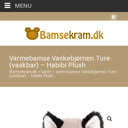
MENU
Varmebamse Vaskebjørnen Ture
(vaskbar) – Habibi Plush
Bamsekram.dk
>
Varer
>
Varmebamse Vaskebjørnen Ture
(vaskbar) – Habibi Plush