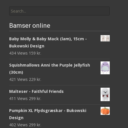
Search
for:
Bamser online
Baby Molly & Baby Mack (lam), 15cm -
Bukowski Design
434 Views
159
kr.
Squishmallows Anni the Purple Jellyfish
(30cm)
421 Views
229
kr.
Malteser - Faithful Friends
411 Views
299
kr.
Pumpkin XL Plydsgræskar - Bukowski
Design
402 Views
299
kr.