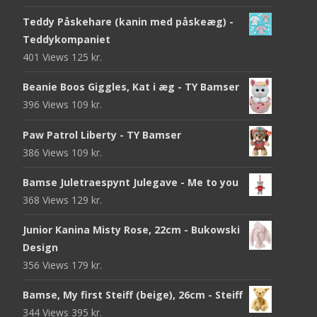
Teddy Påskehare (kanin med påskeæg) -
Teddykompaniet
401 Views
125
kr.
Beanie Boos Giggles, Kat i æg - TY Bamser
396 Views
109
kr.
Paw Patrol Liberty - TY Bamser
386 Views
109
kr.
Bamse Juletraespynt Julegave - Me to you
368 Views
129
kr.
Junior Kanina Misty Rose, 22cm - Bukowski
Design
356 Views
179
kr.
Bamse, My first Steiff (beige), 26cm - Steiff
344 Views
395
kr.