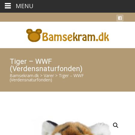
MENU
Tiger – WWF
(Verdensnaturfonden)
Bamsekram.dk
>
Varer
>
Tiger – WWF
(Verdensnaturfonden)