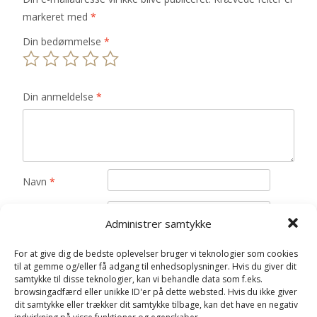
markeret med
*
Din bedømmelse
*
Din anmeldelse
*
Navn
*
E-mail
*
Administrer samtykke
Gem mit navn, mail og websted i denne browser til
For at give dig de bedste oplevelser bruger vi teknologier som cookies
næste gang jeg kommenterer.
til at gemme og/eller få adgang til enhedsoplysninger. Hvis du giver dit
samtykke til disse teknologier, kan vi behandle data som f.eks.
browsingadfærd eller unikke ID'er på dette websted. Hvis du ikke giver
dit samtykke eller trækker dit samtykke tilbage, kan det have en negativ