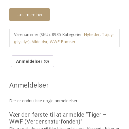
Læs mere her
Varenummer (SKU):
8935
Kategorier:
Nyheder
,
Tøjdyr
(plysdyr)
,
Vilde dyr
,
WWF Bamser
Anmeldelser (0)
Anmeldelser
Der er endnu ikke nogle anmeldelser.
Vær den første til at anmelde “Tiger –
WWF (Verdensnaturfonden)”
Din e-mailadresse vil ikke blive publiceret.
Krævede felter er