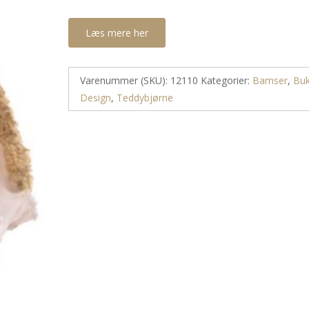
Læs mere her
Varenummer (SKU):
12110
Kategorier:
Bamser
,
Bu
Design
,
Teddybjørne