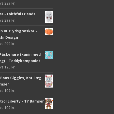
ews
229
kr.
r - Faithful Friends
ews
299
kr.
n XL Plydsgræskar -
ki Design
ews
299
kr.
Påskehare (kanin med
g) - Teddykompaniet
ews
125
kr.
Boos Giggles, Kat i æg
amser
ews
109
kr.
trol Liberty - TY Bamser
ews
109
kr.