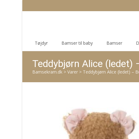
Skip
Tøjdyr
Bamser til baby
Bamser
D
to
content
Teddybjørn Alice (ledet)
Bamsekram.dk
>
Varer
>
Teddybjørn Alice (ledet) – 