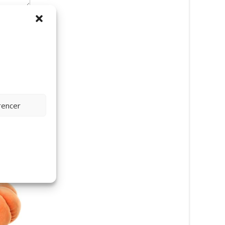
rencer
Elgene Baby Egil & Th