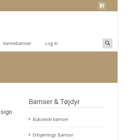
Search
Varmebamser
Log In
for:
Bamser & Tøjdyr
esign
Bukowski bamser
Enhjørnings Bamser