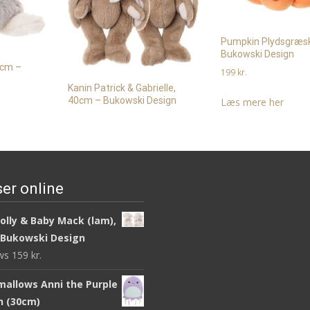
Pumpkin Plydsgræs
Bukowski Design
5cm –
199
kr.
Kanin Patrick & Gabrielle,
40cm – Bukowski Design
Læs mere her
279
kr.
Læs mere her
er online
olly & Baby Mack (lam),
 Bukowski Design
ews
159
kr.
mallows Anni the Purple
sh (30cm)