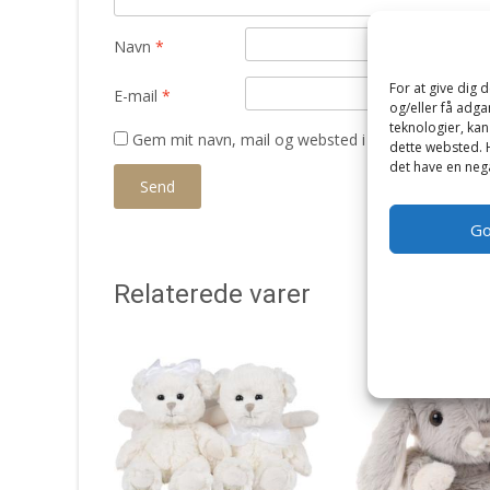
Navn
*
For at give dig 
E-mail
*
og/eller få adga
teknologier, kan
Gem mit navn, mail og websted i denne browser t
dette websted. H
det have en nega
G
Relaterede varer