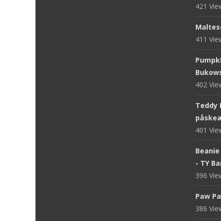
421 Vi
Maltese
411 Vi
Pumpki
Bukows
402 Vi
Teddy 
påskeæ
401 Vi
Beanie 
- TY B
396 Vi
Paw Pa
386 Vi