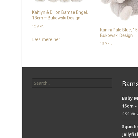
Kaitlyn & Dillon Bamse Engel,
18cm – Bukowski Design
159
kr.
Kanini Pale Blue, 1
Bukowski Design
Læs mere her
159
kr.
Læs mere her
Search
Bams
for:
Baby M
15cm -
434 Vi
Squish
Jellyfi