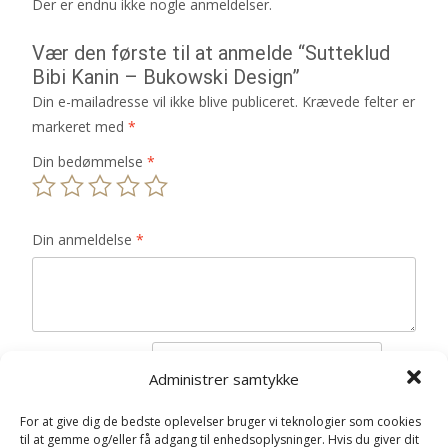
Der er endnu ikke nogle anmeldelser.
Vær den første til at anmelde “Sutteklud
Bibi Kanin – Bukowski Design”
Din e-mailadresse vil ikke blive publiceret.
Krævede felter er
markeret med
*
Din bedømmelse
*
Din anmeldelse
*
Navn
*
Administrer samtykke
E-mail
*
For at give dig de bedste oplevelser bruger vi teknologier som cookies
til at gemme og/eller få adgang til enhedsoplysninger. Hvis du giver dit
Gem mit navn, mail og websted i denne browser til