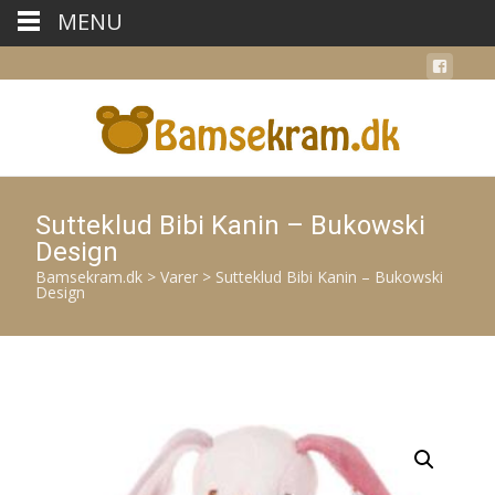
MENU
Sutteklud Bibi Kanin – Bukowski
Design
Bamsekram.dk
>
Varer
>
Sutteklud Bibi Kanin – Bukowski
Design