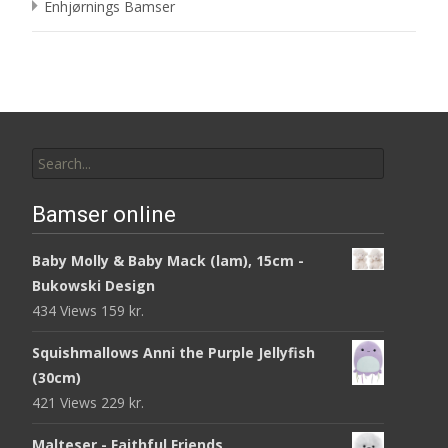
Enhjørnings Bamser
Search
for:
Bamser online
Baby Molly & Baby Mack (lam), 15cm -
Bukowski Design
434 Views
159
kr.
Squishmallows Anni the Purple Jellyfish
(30cm)
421 Views
229
kr.
Malteser - Faithful Friends