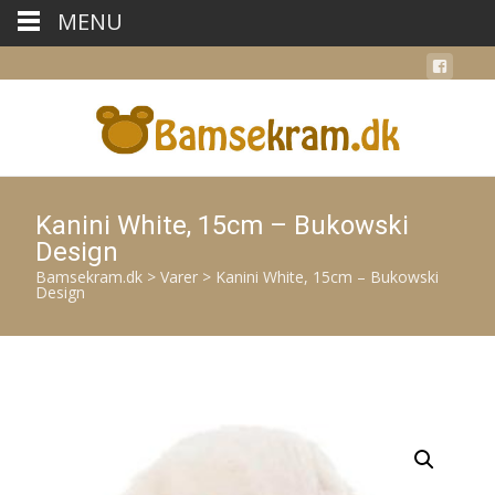
MENU
Kanini White, 15cm – Bukowski
Design
Bamsekram.dk
>
Varer
>
Kanini White, 15cm – Bukowski
Design