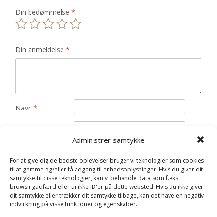
Din bedømmelse
*
Din anmeldelse
*
Navn
*
E-mail
*
Administrer samtykke
Gem mit navn, mail og websted i denne browser til
For at give dig de bedste oplevelser bruger vi teknologier som cookies
næste gang jeg kommenterer.
til at gemme og/eller få adgang til enhedsoplysninger. Hvis du giver dit
samtykke til disse teknologier, kan vi behandle data som f.eks.
browsingadfærd eller unikke ID'er på dette websted. Hvis du ikke giver
dit samtykke eller trækker dit samtykke tilbage, kan det have en negativ
indvirkning på visse funktioner og egenskaber.