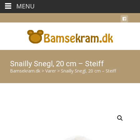
MENU
Snailly Snegl, 20 cm – Steiff
Bamsekram.dk
>
Varer
>
Snailly Snegl, 20 cm – Steiff