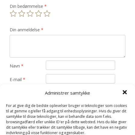
Din bedømmelse
*
Din anmeldelse
*
Navn
*
E-mail
*
Gem mit navn, mail og websted i denne browser til
Administrer samtykke
næste gang jeg kommenterer.
For at give dig de bedste oplevelser bruger vi teknologier som cookies
til at gemme og/eller få adgang til enhedsoplysninger. Hvis du giver dit
samtykke til disse teknologier, kan vi behandle data som f.eks.
browsingadfærd eller unikke ID'er på dette websted. Hvis du ikke giver
dit samtykke eller trækker dit samtykke tilbage, kan det have en negativ
indvirkning på visse funktioner og egenskaber.