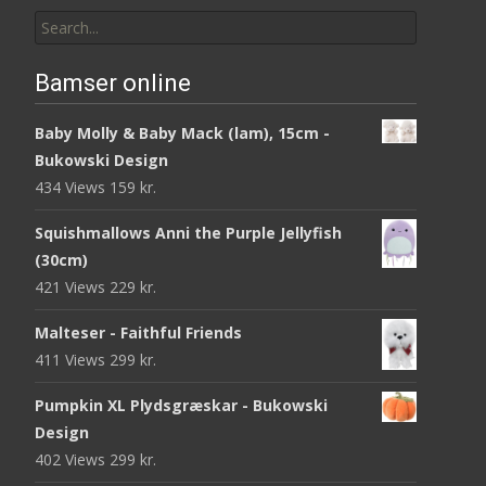
Search
for:
Bamser online
Baby Molly & Baby Mack (lam), 15cm -
Bukowski Design
434 Views
159
kr.
Squishmallows Anni the Purple Jellyfish
(30cm)
421 Views
229
kr.
Malteser - Faithful Friends
411 Views
299
kr.
Pumpkin XL Plydsgræskar - Bukowski
Design
402 Views
299
kr.