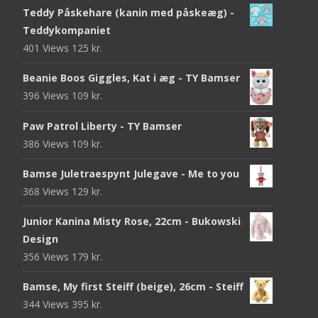
Teddy Påskehare (kanin med påskeæg) -
Teddykompaniet
401 Views
125
kr.
Beanie Boos Giggles, Kat i æg - TY Bamser
396 Views
109
kr.
Paw Patrol Liberty - TY Bamser
386 Views
109
kr.
Bamse Juletraespynt Julegave - Me to you
368 Views
129
kr.
Junior Kanina Misty Rose, 22cm - Bukowski
Design
356 Views
179
kr.
Bamse, My first Steiff (beige), 26cm - Steiff
344 Views
395
kr.