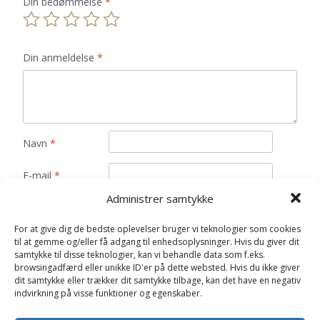
Din bedømmelse
*
Din anmeldelse
*
Navn
*
E-mail
*
Administrer samtykke
Gem mit navn, mail og websted i denne browser til
næste gang jeg kommenterer.
For at give dig de bedste oplevelser bruger vi teknologier som cookies
til at gemme og/eller få adgang til enhedsoplysninger. Hvis du giver dit
samtykke til disse teknologier, kan vi behandle data som f.eks.
browsingadfærd eller unikke ID'er på dette websted. Hvis du ikke giver
dit samtykke eller trækker dit samtykke tilbage, kan det have en negativ
indvirkning på visse funktioner og egenskaber.