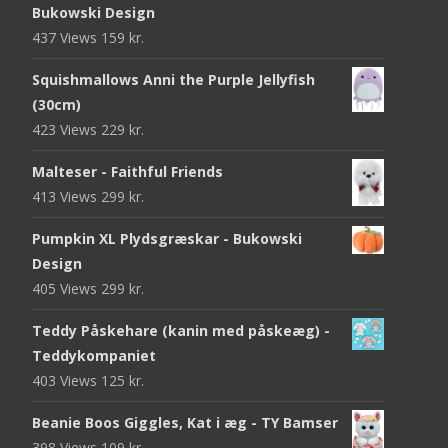
Bukowski Design
437 Views
159
kr.
Squishmallows Anni the Purple Jellyfish
(30cm)
423 Views
229
kr.
Malteser - Faithful Friends
413 Views
299
kr.
Pumpkin XL Plydsgræskar - Bukowski
Design
405 Views
299
kr.
Teddy Påskehare (kanin med påskeæg) -
Teddykompaniet
403 Views
125
kr.
Beanie Boos Giggles, Kat i æg - TY Bamser
398 Views
109
kr.