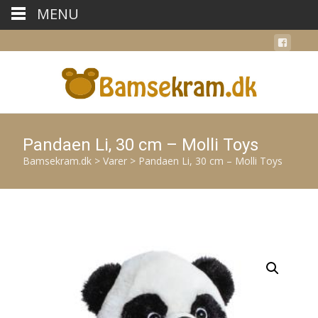
MENU
Pandaen Li, 30 cm – Molli Toys
Bamsekram.dk
>
Varer
>
Pandaen Li, 30 cm – Molli Toys