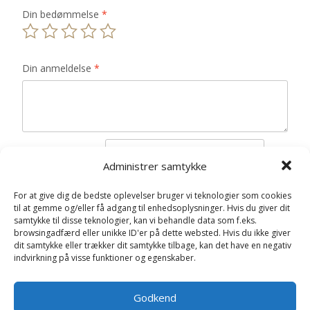
Din bedømmelse
*
Din anmeldelse
*
Navn
*
Administrer samtykke
E-mail
*
For at give dig de bedste oplevelser bruger vi teknologier som cookies
til at gemme og/eller få adgang til enhedsoplysninger. Hvis du giver dit
Gem mit navn, mail og websted i denne browser til
samtykke til disse teknologier, kan vi behandle data som f.eks.
næste gang jeg kommenterer.
browsingadfærd eller unikke ID'er på dette websted. Hvis du ikke giver
dit samtykke eller trækker dit samtykke tilbage, kan det have en negativ
indvirkning på visse funktioner og egenskaber.
Godkend