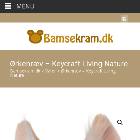
MENU
Ørkenræv – Keycraft Living Nature
Bamsekram.dk
>
Varer
>
Ørkenræv – Keycraft Living
Nature