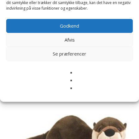
dit samtykke eller trækker dit samtykke tilbage, kan det have en negativ
indvirkning på visse funktioner og egenskaber.
Navn
*
Godkend
E-mail
*
Afvis
Gem mit navn, mail og websted i denne browser til
næste gang jeg kommenterer.
Se præferencer
Relaterede varer