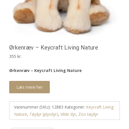
Ørkenræv – Keycraft Living Nature
355
kr.
Ørkenræv – Keycraft Living Nature
Læs mere her
Varenummer (SKU):
12883
Kategorier:
Keycraft Living
Nature
,
Tøjdyr (plysdyr)
,
Vilde dyr
,
Zoo tøjdyr