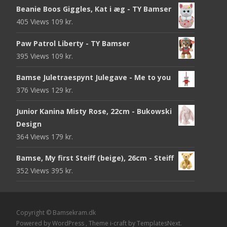
Beanie Boos Giggles, Kat i æg - TY Bamser
405 Views
109
kr.
Paw Patrol Liberty - TY Bamser
395 Views
109
kr.
Bamse Juletraespynt Julegave - Me to you
376 Views
129
kr.
Junior Kanina Misty Rose, 22cm - Bukowski
Design
364 Views
179
kr.
Bamse, My first Steiff (beige), 26cm - Steiff
352 Views
395
kr.
Copyright © Bamsekram.dk
Powered by WordPress
, Theme
i-craft
by TemplatesNext.