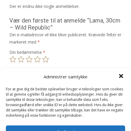
Der er endnu ikke nogle anmeldelser.
Vær den første til at anmelde “Lama, 30cm
– Wild Republic”
Din e-mailadresse vil ikke blive publiceret.
Krævede felter er
markeret med
*
Din bedømmelse
*
Din anmeldelse
*
Administrer samtykke
For at give dig de bedste oplevelser bruger vi teknologier som cookies
til at gemme og/eller få adgang til enhedsoplysninger. Hvis du giver dit
samtykke til disse teknologier, kan vi behandle data som f.eks.
browsingadfærd eller unikke ID'er på dette websted. Hvis du ikke giver
Navn
*
dit samtykke eller trækker dit samtykke tilbage, kan det have en negativ
indvirkning på visse funktioner og egenskaber.
E-mail
*