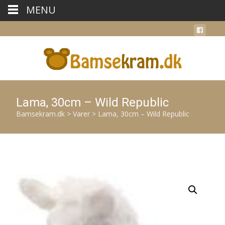
MENU
Lama, 30cm – Wild Republic
Bamsekram.dk
>
Varer
>
Lama, 30cm – Wild Republic