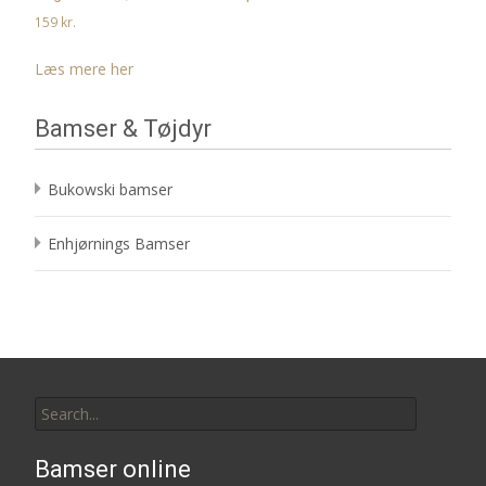
159
kr.
Læs mere her
Bamser & Tøjdyr
Bukowski bamser
Enhjørnings Bamser
Search
for:
Bamser online