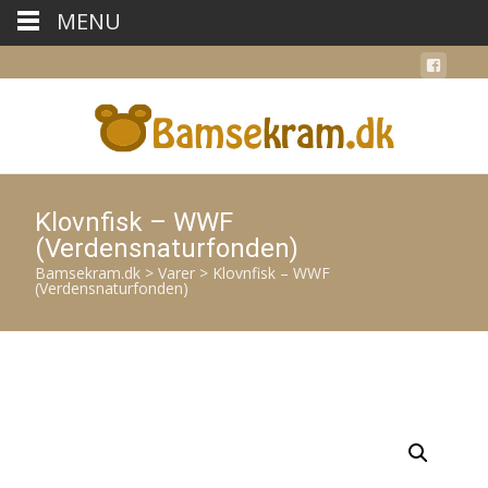
MENU
Klovnfisk – WWF
(Verdensnaturfonden)
Bamsekram.dk
>
Varer
>
Klovnfisk – WWF
(Verdensnaturfonden)