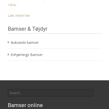
199
kr.
Læs mere her
Bamser & Tøjdyr
Bukowski bamser
Enhjørnings Bamser
Search
for:
Bamser online