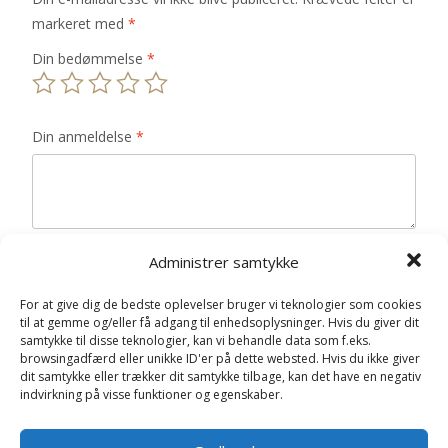
markeret med
*
Din bedømmelse
*
Din anmeldelse
*
Navn
*
Administrer samtykke
E-mail
*
For at give dig de bedste oplevelser bruger vi teknologier som cookies
til at gemme og/eller få adgang til enhedsoplysninger. Hvis du giver dit
samtykke til disse teknologier, kan vi behandle data som f.eks.
Gem mit navn, mail og websted i denne browser til
browsingadfærd eller unikke ID'er på dette websted. Hvis du ikke giver
næste gang jeg kommenterer.
dit samtykke eller trækker dit samtykke tilbage, kan det have en negativ
indvirkning på visse funktioner og egenskaber.