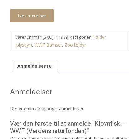
Læs mere her
Varenummer (SKU):
11989
Kategorier:
Tøjdyr
(plysdyr)
,
WWF Bamser
,
Zoo tøjdyr
Anmeldelser (0)
Anmeldelser
Der er endnu ikke nogle anmeldelser.
Vær den første til at anmelde “Klovnfisk –
WWF (Verdensnaturfonden)”
Din e-mailadresse vil ikke blive publiceret.
Krævede felter er