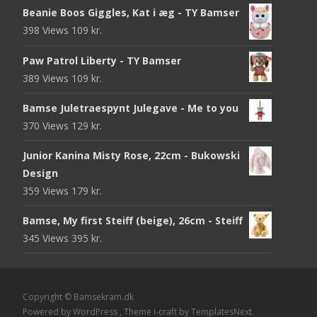
Beanie Boos Giggles, Kat i æg - TY Bamser
398 Views
109
kr.
Paw Patrol Liberty - TY Bamser
389 Views
109
kr.
Bamse Juletraespynt Julegave - Me to you
370 Views
129
kr.
Junior Kanina Misty Rose, 22cm - Bukowski
Design
359 Views
179
kr.
Bamse, My first Steiff (beige), 26cm - Steiff
345 Views
395
kr.
Copyright © Bamsekram.dk
Powered by WordPress
, Theme
i-craft
by TemplatesNext.