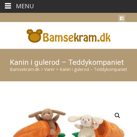
MENU
Kanin i gulerod – Teddykompaniet
Bamsekram.dk
>
Varer
>
Kanin i gulerod – Teddykompaniet