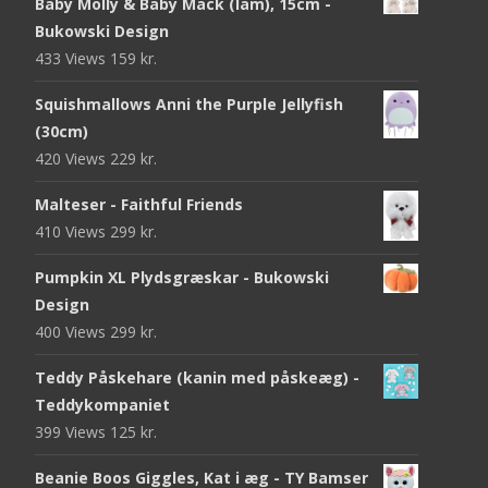
Baby Molly & Baby Mack (lam), 15cm -
Bukowski Design
433 Views
159
kr.
Squishmallows Anni the Purple Jellyfish
(30cm)
420 Views
229
kr.
Malteser - Faithful Friends
410 Views
299
kr.
Pumpkin XL Plydsgræskar - Bukowski
Design
400 Views
299
kr.
Teddy Påskehare (kanin med påskeæg) -
Teddykompaniet
399 Views
125
kr.
Beanie Boos Giggles, Kat i æg - TY Bamser