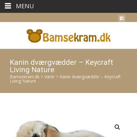
MENU
Kanin dværgvædder – Keycraft
Living Nature
Bamsekram.dk
>
Varer
>
Kanin dværgvædder – Keycraft
Living Nature