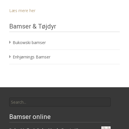
Læs mere her
Bamser & Tøjdyr
Bukowski bamser
Enhjørnings Bamser
Search
for:
Bamser online