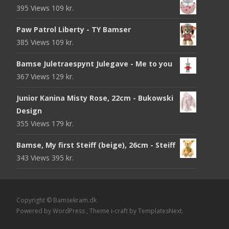
395 Views
109
kr.
Paw Patrol Liberty - TY Bamser
385 Views
109
kr.
Bamse Juletraespynt Julegave - Me to you
367 Views
129
kr.
Junior Kanina Misty Rose, 22cm - Bukowski
Design
355 Views
179
kr.
Bamse, My first Steiff (beige), 26cm - Steiff
343 Views
395
kr.
Copyright © Bamsekram.dk
Powered by WordPress
, Theme
i-craft
by TemplatesNext.