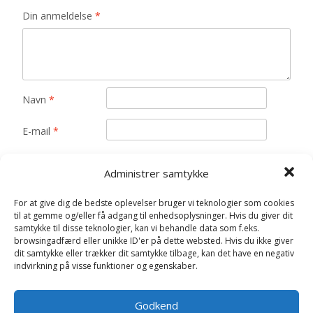
Din anmeldelse
*
Navn
*
E-mail
*
Gem mit navn, mail og websted i denne browser til
Administrer samtykke
næste gang jeg kommenterer.
For at give dig de bedste oplevelser bruger vi teknologier som cookies
til at gemme og/eller få adgang til enhedsoplysninger. Hvis du giver dit
samtykke til disse teknologier, kan vi behandle data som f.eks.
browsingadfærd eller unikke ID'er på dette websted. Hvis du ikke giver
dit samtykke eller trækker dit samtykke tilbage, kan det have en negativ
indvirkning på visse funktioner og egenskaber.
Relaterede varer
Godkend