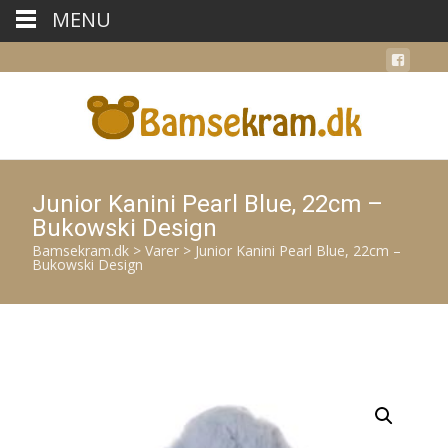
MENU
Junior Kanini Pearl Blue, 22cm –
Bukowski Design
Bamsekram.dk
>
Varer
>
Junior Kanini Pearl Blue, 22cm –
Bukowski Design