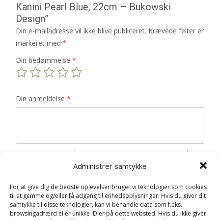
Kanini Pearl Blue, 22cm – Bukowski
Design”
Din e-mailadresse vil ikke blive publiceret.
Krævede felter er
markeret med
*
Din bedømmelse
*
Din anmeldelse
*
Navn
*
Administrer samtykke
E-mail
*
For at give dig de bedste oplevelser bruger vi teknologier som cookies
til at gemme og/eller få adgang til enhedsoplysninger. Hvis du giver dit
Gem mit navn, mail og websted i denne browser til
samtykke til disse teknologier, kan vi behandle data som f.eks.
næste gang jeg kommenterer.
browsingadfærd eller unikke ID'er på dette websted. Hvis du ikke giver