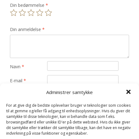
Din bedømmelse
*
Din anmeldelse
*
Navn
*
E-mail
*
Administrer samtykke
Gem mit navn, mail og websted i denne browser til
næste gang jeg kommenterer.
For at give dig de bedste oplevelser bruger vi teknologier som cookies
til at gemme og/eller få adgang til enhedsoplysninger. Hvis du giver dit
samtykke til disse teknologier, kan vi behandle data som f.eks.
browsingadfærd eller unikke ID'er på dette websted. Hvis du ikke giver
dit samtykke eller trækker dit samtykke tilbage, kan det have en negativ
indvirkning på visse funktioner og egenskaber.