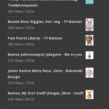
Teddykompaniet
403 Views
125
kr.
Beanie Boos Giggles, Kat i æg - TY Bamser
398 Views
109
kr.
Paw Patrol Liberty - TY Bamser
389 Views
109
kr.
Bamse Juletraespynt Julegave - Me to you
370 Views
129
kr.
Junior Kanina Misty Rose, 22cm - Bukowski
Design
359 Views
179
kr.
Bamse, My first Steiff (beige), 26cm - Steiff
345 Views
395
kr.