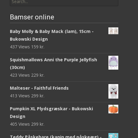
for:
Bamser online
Baby Molly & Baby Mack (lam), 15cm -
Bukowski Design
437 Views
159
kr.
Squishmallows Anni the Purple Jellyfish
(30cm)
423 Views
229
kr.
Malteser - Faithful Friends
413 Views
299
kr.
Pumpkin XL Plydsgræskar - Bukowski
Design
405 Views
299
kr.
Teddy Påskehare (kanin med påskeæg) -