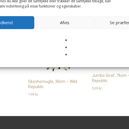
vis du ikke giver dit samtykke eller trækker dit samtykke tilbage, kan
tiv indvirkning på visse funktioner og egenskaber.
odkend
Afvis
Se præfe
public
Jumbo Giraf, 76cm –
Republic
Skovhornugle, 30cm – Wild
Republic
539
kr.
199
kr.
Læs mere her
Læs mere her