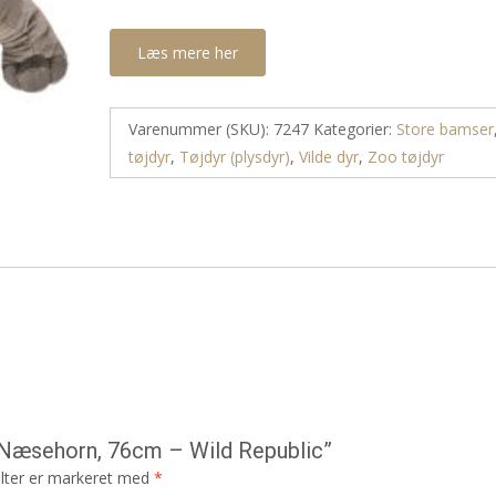
Læs mere her
Varenummer (SKU):
7247
Kategorier:
Store bamser
tøjdyr
,
Tøjdyr (plysdyr)
,
Vilde dyr
,
Zoo tøjdyr
 Næsehorn, 76cm – Wild Republic”
lter er markeret med
*