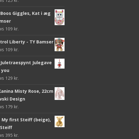
ews
125
kr.
Boos Giggles, Kat i æg
amser
ews
109
kr.
trol Liberty - TY Bamser
ews
109
kr.
Juletraespynt Julegave
o you
ews
129
kr.
 Kanina Misty Rose, 22cm
wski Design
ews
179
kr.
My first Steiff (beige),
Steiff
ews
395
kr.