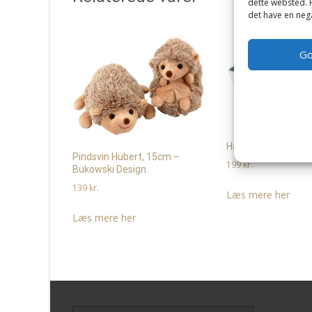
dette websted. H
det have en nega
G
Haj, 38cm – Wild Re
Pindsvin Hubert, 15cm –
199
kr.
Bukowski Design
139
kr.
Læs mere her
Læs mere her
Search