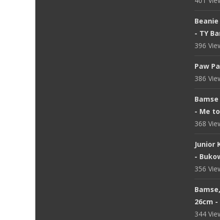
401 Vi
Beanie 
- TY B
396 Vi
Paw Pa
386 Vi
Bamse 
- Me t
368 Vi
Junior
- Buko
356 Vi
Bamse, 
26cm - 
344 Vi