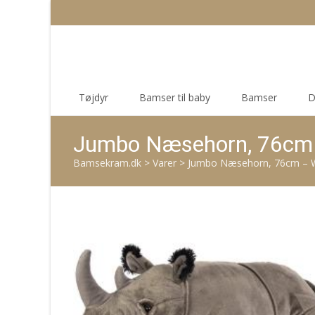
Skip
Tøjdyr
Bamser til baby
Bamser
D
to
content
Jumbo Næsehorn, 76cm 
Bamsekram.dk
>
Varer
>
Jumbo Næsehorn, 76cm – Wi