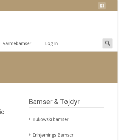
Search
Varmebamser
Log In
for:
Bamser & Tøjdyr
ic
Bukowski bamser
Enhjørnings Bamser