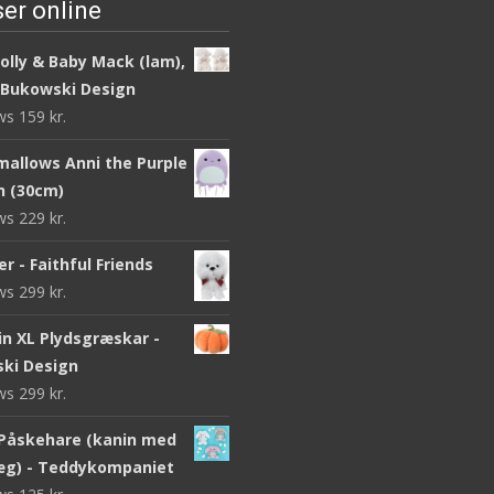
er online
olly & Baby Mack (lam),
 Bukowski Design
ews
159
kr.
mallows Anni the Purple
sh (30cm)
ews
229
kr.
r - Faithful Friends
ews
299
kr.
n XL Plydsgræskar -
ki Design
ews
299
kr.
Påskehare (kanin med
g) - Teddykompaniet