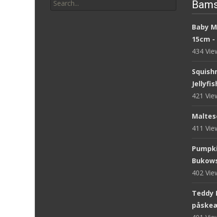
Bams
for:
Baby M
15cm -
434 Vi
Squish
Jellyfi
421 Vi
Maltese
411 Vi
Pumpki
Bukows
402 Vi
Teddy 
påskeæ