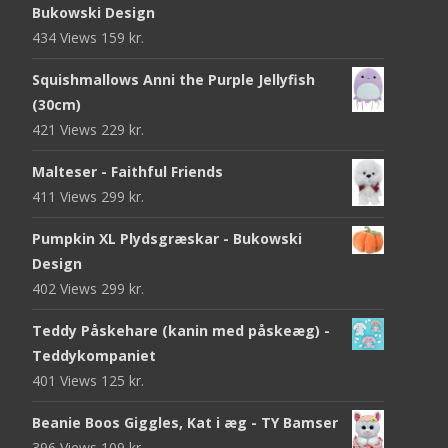
Bukowski Design
434 Views
159
kr.
Squishmallows Anni the Purple Jellyfish
(30cm)
421 Views
229
kr.
Malteser - Faithful Friends
411 Views
299
kr.
Pumpkin XL Plydsgræskar - Bukowski
Design
402 Views
299
kr.
Teddy Påskehare (kanin med påskeæg) -
Teddykompaniet
401 Views
125
kr.
Beanie Boos Giggles, Kat i æg - TY Bamser
396 Views
109
kr.