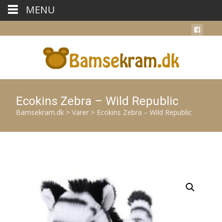
MENU
Ecokins Zebra – Wild Republic
Bamsekram.dk
>
Varer
>
Ecokins Zebra – Wild Republic