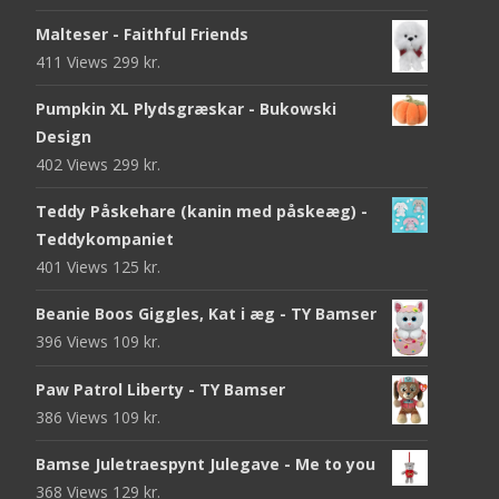
Malteser - Faithful Friends
411 Views
299
kr.
Pumpkin XL Plydsgræskar - Bukowski
Design
402 Views
299
kr.
Teddy Påskehare (kanin med påskeæg) -
Teddykompaniet
401 Views
125
kr.
Beanie Boos Giggles, Kat i æg - TY Bamser
396 Views
109
kr.
Paw Patrol Liberty - TY Bamser
386 Views
109
kr.
Bamse Juletraespynt Julegave - Me to you
368 Views
129
kr.