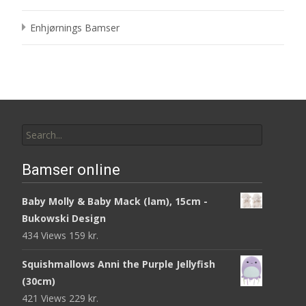
Enhjørnings Bamser
Search
for:
Bamser online
Baby Molly & Baby Mack (lam), 15cm -
Bukowski Design
434 Views
159
kr.
Squishmallows Anni the Purple Jellyfish
(30cm)
421 Views
229
kr.