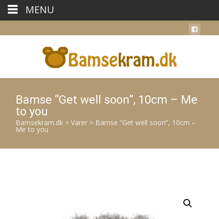
MENU
Bamse “Get well soon”, 10cm – Me
to you
Bamsekram.dk
>
Varer
>
Bamse “Get well soon”, 10cm –
Me to you