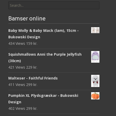
Search
for:
Bamser online
Baby Molly & Baby Mack (lam), 15cm -
Bukowski Design
434 Views
159
kr.
Squishmallows Anni the Purple Jellyfish
(30cm)
421 Views
229
kr.
Malteser - Faithful Friends
411 Views
299
kr.
Pumpkin XL Plydsgræskar - Bukowski
Design
402 Views
299
kr.