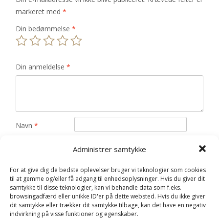
markeret med
*
Din bedømmelse
*
Din anmeldelse
*
Navn
*
E-mail
*
Administrer samtykke
Gem mit navn, mail og websted i denne browser til
For at give dig de bedste oplevelser bruger vi teknologier som cookies
næste gang jeg kommenterer.
til at gemme og/eller få adgang til enhedsoplysninger. Hvis du giver dit
samtykke til disse teknologier, kan vi behandle data som f.eks.
browsingadfærd eller unikke ID'er på dette websted. Hvis du ikke giver
dit samtykke eller trækker dit samtykke tilbage, kan det have en negativ
indvirkning på visse funktioner og egenskaber.