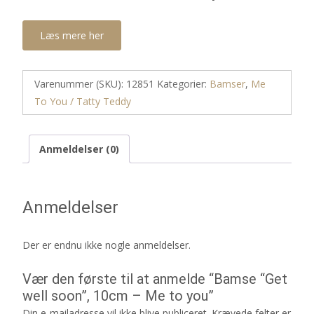
Læs mere her
Varenummer (SKU):
12851
Kategorier:
Bamser
,
Me
To You / Tatty Teddy
Anmeldelser (0)
Anmeldelser
Der er endnu ikke nogle anmeldelser.
Vær den første til at anmelde “Bamse “Get
well soon”, 10cm – Me to you”
Din e-mailadresse vil ikke blive publiceret.
Krævede felter er