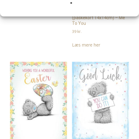
Kort Happy Easter
(påskekort 14x14cm) – Me
To You
39
kr.
Læs mere her