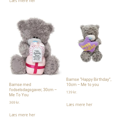
Læs mere her
Bamse “Happy Birthday”,
10cm – Me to you
Bamse med
fodselsdagsgaver, 30cm –
139
kr.
Me To You
369
kr.
Læs mere her
Læs mere her