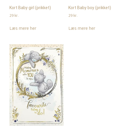
Kort Baby boy (prikket)
Kort Baby girl (prikket)
29
kr.
29
kr.
Læs mere her
Læs mere her