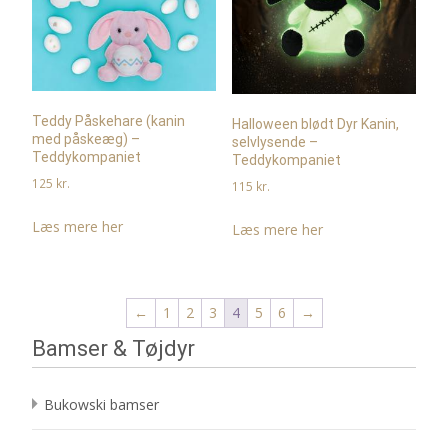
Teddy Påskehare (kanin
Halloween blødt Dyr Kanin,
med påskeæg) –
selvlysende –
Teddykompaniet
Teddykompaniet
125
kr.
115
kr.
Læs mere her
Læs mere her
←
1
2
3
4
5
6
→
Bamser & Tøjdyr
Bukowski bamser