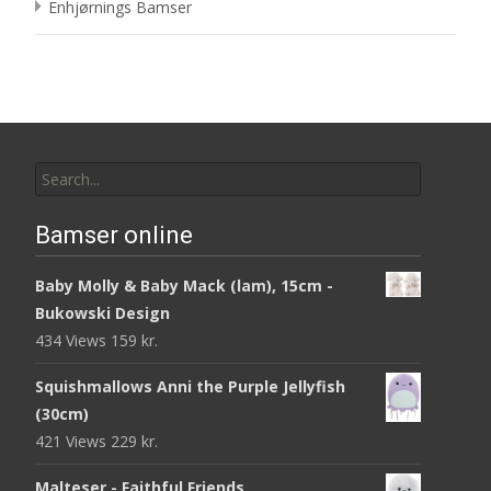
Enhjørnings Bamser
Search
for:
Bamser online
Baby Molly & Baby Mack (lam), 15cm -
Bukowski Design
434 Views
159
kr.
Squishmallows Anni the Purple Jellyfish
(30cm)
421 Views
229
kr.
Malteser - Faithful Friends