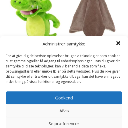
Administrer samtykke
Diinglisar Sutteklud, Elg –
For at give dig de bedste oplevelser bruger vi teknologier som cookies
Teddykompaniet
til at gemme og/eller få adgang til enhedsoplysninger. Hvis du giver dit
279
kr.
samtykke til disse teknologier, kan vi behandle data som f.eks.
Arne Alligator –
browsingadfærd eller unikke ID'er på dette websted. Hvis du ikke giver
Teddykompaniet
dit samtykke eller trækker dit samtykke tilbage, kan det have en negativ
Læs mere her
209
kr.
indvirkning på visse funktioner og egenskaber.
Læs mere her
Godkend
Afvis
Se præferencer