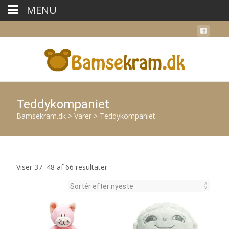
MENU
Teddykompaniet
Bamsekram.dk
>
Varer
>
Teddykompaniet
Sorteret
Viser 37–48 af 66 resultater
efter
seneste