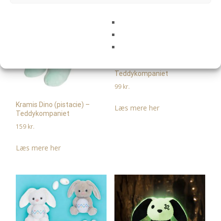
Julekramis Reinsdyr –
Teddykompaniet
99
kr.
Kramis Dino (pistacie) –
Læs mere her
Teddykompaniet
159
kr.
Læs mere her