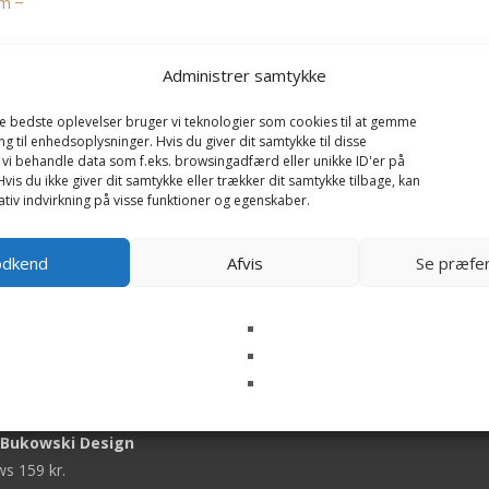
cm –
Administrer samtykke
de bedste oplevelser bruger vi teknologier som cookies til at gemme
ng til enhedsoplysninger. Hvis du giver dit samtykke til disse
 vi behandle data som f.eks. browsingadfærd eller unikke ID'er på
vis du ikke giver dit samtykke eller trækker dit samtykke tilbage, kan
tiv indvirkning på visse funktioner og egenskaber.
←
1
2
3
4
5
6
odkend
Afvis
Se præfe
er online
olly & Baby Mack (lam),
 Bukowski Design
ews
159
kr.