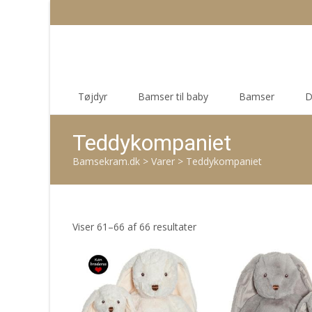
Skip
Tøjdyr
Bamser til baby
Bamser
D
to
content
Teddykompaniet
Bamsekram.dk
>
Varer
>
Teddykompaniet
Sorteret
Viser 61–66 af 66 resultater
efter
seneste