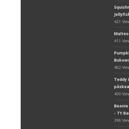
Squish
Jellyfi
421 Vi
Maltese
411 Vi
Pumpki
Bukows
402 Vi
Teddy 
påskeæ
400 Vi
Beanie 
- TY B
396 Vi