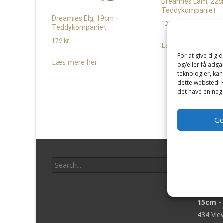
Dreamies Lam, 22
Teddykompaniet
Dreamies Elg, 19cm –
129
kr.
Teddykompaniet
179
kr.
Læs mere her
For at give dig 
Læs mere her
og/eller få adga
teknologier, kan
dette websted. H
det have en nega
G
Search
Bams
for:
Baby M
15cm -
434 Vi