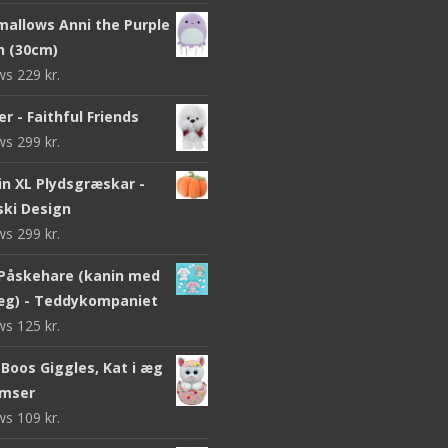
mallows Anni the Purple
sh (30cm)
ews
229
kr.
r - Faithful Friends
ews
299
kr.
n XL Plydsgræskar -
ki Design
ews
299
kr.
Påskehare (kanin med
g) - Teddykompaniet
ews
125
kr.
Boos Giggles, Kat i æg
amser
ews
109
kr.