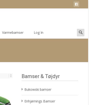
Search
Varmebamser
Log In
for:
Bamser & Tøjdyr
Bukowski bamser
Enhjørnings Bamser